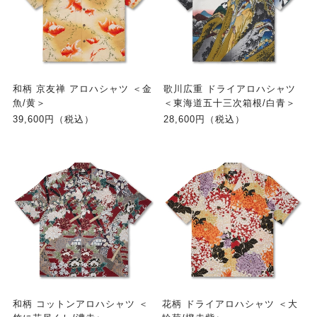
和柄 京友禅 アロハシャツ ＜金
歌川広重 ドライアロハシャツ
魚/黄＞
＜東海道五十三次箱根/白青＞
39,600円（税込）
28,600円（税込）
和柄 コットンアロハシャツ ＜
花柄 ドライアロハシャツ ＜大