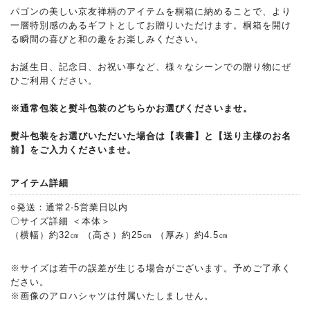
パゴンの美しい京友禅柄のアイテムを桐箱に納めることで、より
一層特別感のあるギフトとしてお贈りいただけます。桐箱を開け
る瞬間の喜びと和の趣をお楽しみください。
お誕生日、記念日、お祝い事など、様々なシーンでの贈り物にぜ
ひご利用ください。
※通常包装と熨斗包装のどちらかお選びくださいませ。
熨斗包装をお選びいただいた場合は【表書】と【送り主様のお名
前】をご入力くださいませ。
アイテム詳細
○発送：通常2-5営業日以内
〇サイズ詳細 ＜本体＞
（横幅）約32㎝ （高さ）約25㎝ （厚み）約4.5㎝
※サイズは若干の誤差が生じる場合がございます。予めご了承く
ださい。
※画像のアロハシャツは付属いたしましせん。