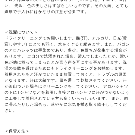
い、 光沢、色の美しさはすばらしいものです。その反面、とても
繊細で手入れにはかなりの注意が必要です。
＜洗濯について＞
ドライクリーニングでお願いします。酸(汗)、アルカリ、日光(黄
変しやすい) にとても弱く、水をくぐると縮みます。また、パゴン
のアロハシャツは手染めであり、多少、色落ちが発生する場合が
あります。 ご自分で洗濯された場合、縮んでしまったとか、濃い
色が他に移ってしまったとか言う声を耳にする事があります。洗
濯の失敗を避けるためにもドライクリーニングをお勧めします。
着用されたあと汗がついたまま放置しておくと、トラブルの原因
となります。汗は大敵です。風を通して乾燥させてください。汗
が沢山ついた場合はクリーニングをしてください。 アロハシャツ
の下にTシャツなどを着用し直接アロハシャツに汗がつかないよう
に工夫して着用されている方も多くいらっしゃいます。 また、雨
に濡れたりした場合も、速やかに水気を拭き取り陰干ししてくだ
さい。
＜保管方法＞