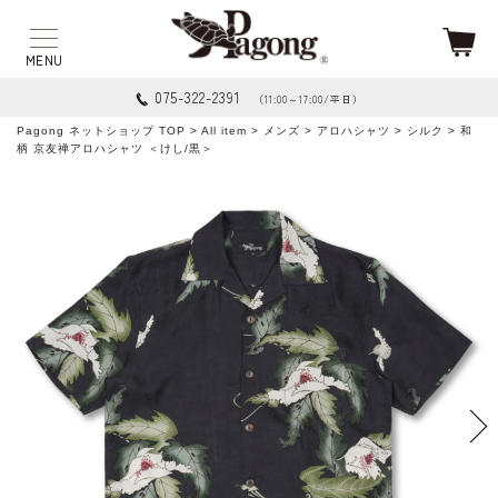
075-322-2391
（11:00～17:00/平日）
Pagong ネットショップ TOP
>
All item
>
メンズ
>
アロハシャツ
>
シルク
> 和
柄 京友禅アロハシャツ ＜けし/黒＞