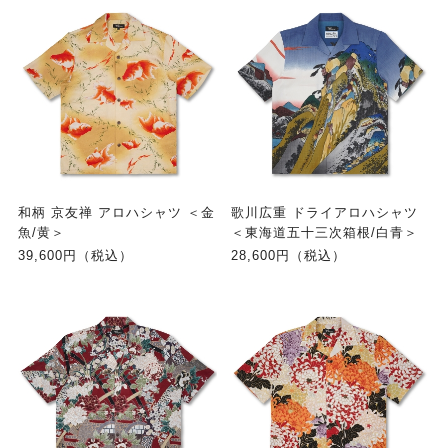
和柄 京友禅 アロハシャツ ＜金
歌川広重 ドライアロハシャツ
魚/黄＞
＜東海道五十三次箱根/白青＞
39,600円（税込）
28,600円（税込）