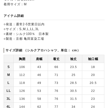
着用サイズ：M
アイテム詳細
○発送：通常2-5営業日以内
○サイズ：S,M,L,LL,3L
○素材：シルク100％ 日本製
○製造：京都 亀田富染工場
サイズ詳細 （シルクアロハシャツ、単位： cm）
胸囲
肩幅
着丈
袖丈
袖口幅
S
106
43
66
23.5
18
M
112
46
71
25
20
L
118
49
73
28.5
20.5
LL
126
53
76
30.5
22
3L
136
58
76
31.5
23
4L
144
62
77
34
24