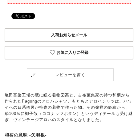
入荷お知らせメール
お気に入りに登録
レビューを書く
亀田富染工場の蔵に眠る着物図案と、古布蒐集家の持つ和柄から
作られたPagongのアロハシャツ。もともとアロハシャツは、ハワ
イへの日系移民が持参の着物で作った物。その発祥の経緯から、
絹100％に椰子殻（ココナッツボタン）というディテールも受け継
ぎ、ヴィンテージアロハのスタイルとなりました。
和柄の意味 -矢羽根-