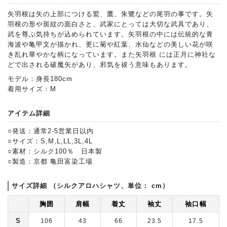
矢羽根は矢の上部につける鷲、鷹、朱鷺などの尾羽の事です。矢
羽根の形や斑紋の面白さと、武家にとっては大切な武具であり、
武を尊ぶ気持ちが込められています。矢羽根の中には伝統的な青
海波や亀甲文が描かれ、更に菊や紅葉、水仙などの美しい花が咲
き乱れ華やかな柄になっています。また矢羽根 には正月に神社な
どで出される破魔矢があり、邪気を祓う意味もあります。
モデル：身長180cm
着用サイズ：M
アイテム詳細
○発送：通常2-5営業日以内
○サイズ：S,M,L,LL,3L,4L
○素材：シルク100％ 日本製
○製造：京都 亀田富染工場
サイズ詳細 （シルクアロハシャツ、単位： cm）
胸囲
肩幅
着丈
袖丈
袖口幅
S
106
43
66
23.5
17.5