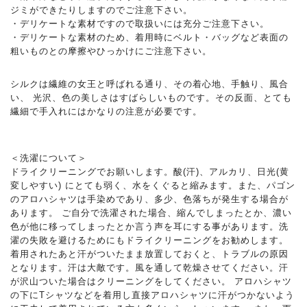
ジミができたりしますのでご注意下さい。
・デリケートな素材ですので取扱いには充分ご注意下さい。
・デリケートな素材のため、着用時にベルト・バッグなど表面の
粗いものとの摩擦やひっかけにご注意下さい。
シルクは繊維の女王と呼ばれる通り、その着心地、手触り、風合
い、 光沢、色の美しさはすばらしいものです。その反面、とても
繊細で手入れにはかなりの注意が必要です。
＜洗濯について＞
ドライクリーニングでお願いします。酸(汗)、アルカリ、日光(黄
変しやすい) にとても弱く、水をくぐると縮みます。また、パゴン
のアロハシャツは手染めであり、多少、色落ちが発生する場合が
あります。 ご自分で洗濯された場合、縮んでしまったとか、濃い
色が他に移ってしまったとか言う声を耳にする事があります。洗
濯の失敗を避けるためにもドライクリーニングをお勧めします。
着用されたあと汗がついたまま放置しておくと、トラブルの原因
となります。汗は大敵です。風を通して乾燥させてください。汗
が沢山ついた場合はクリーニングをしてください。 アロハシャツ
の下にTシャツなどを着用し直接アロハシャツに汗がつかないよう