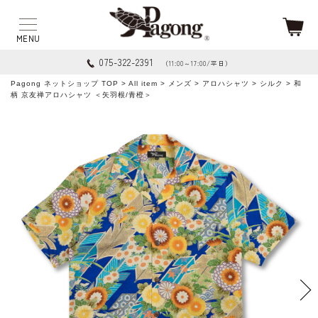
075-322-2391
（11:00～17:00/平日）
Pagong ネットショップ TOP
>
All item
>
メンズ
>
アロハシャツ
>
シルク
> 和
柄 京友禅アロハシャツ ＜矢羽根/青橙＞