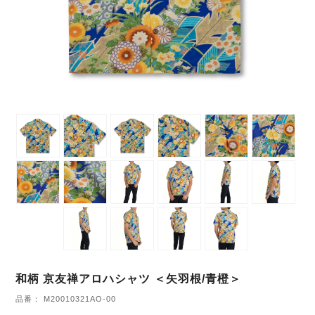
和柄 京友禅アロハシャツ ＜矢羽根/青橙＞
品番： M20010321AO-00