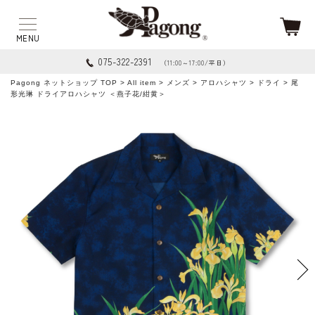
075-322-2391
（11:00～17:00/平日）
Pagong ネットショップ TOP
>
All item
>
メンズ
>
アロハシャツ
>
ドライ
> 尾
形光琳 ドライアロハシャツ ＜燕子花/紺黄＞