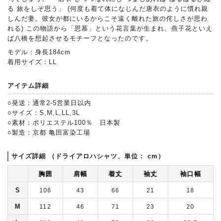
る 旅をしぞ思う」 (何度も着て体になじんだ唐衣のように慣れ親
しんだ妻。彼女が都にいるからこそ遠く離れた旅の侘しさが思わ
れる) この物語から「思慕」という花言葉が生まれ、燕子花といえ
ば八橋を想起させるモチーフとなったのです。
モデル：身長184cm
着用サイズ：LL
アイテム詳細
○発送：通常2-5営業日以内
○サイズ：S,M,L,LL,3L
○素材：ポリエステル100％ 日本製
○製造：京都 亀田富染工場
サイズ詳細 （ドライアロハシャツ、単位： cm）
胸囲
肩幅
着丈
袖丈
袖口幅
S
106
43
66
21
18
M
112
46
71
23
20