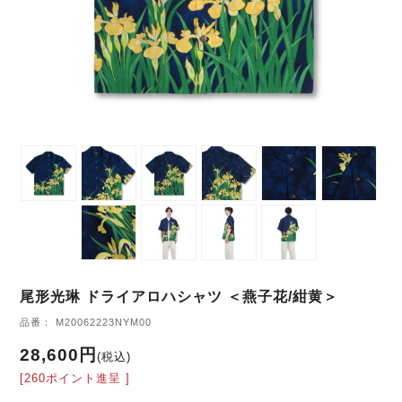
尾形光琳 ドライアロハシャツ ＜燕子花/紺黄＞
品番： M20062223NYM00
28,600円
(税込)
[260ポイント進呈 ]