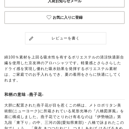
入荷お知らせメール
お気に入りに登録
レビューを書く
綿100％素材を上回る吸水性を有するポリエステルの清涼快適新合
繊を使用した京友禅のアロハシャツです。軽量感とさらさらした
ドライ感を実現し優れた吸水効果を発揮するポリエステル素材
は、ご家庭でのお手入れもでき、夏の着用をさらに快適にしてく
れます。
和柄の意味 -燕子花-
大胆に配置された燕子花が目を惹くこの柄は、メトロポリタン美
術館(ニューヨーク)に所蔵されている尾形光琳の『八橋図屏風』を
基に構成しました。燕子花でとりわけ有名なのは『伊勢物語』第
九段「東下り」の中、三河の国(愛知県東部)・八橋で詠まれたこの
句でしょう。 「唐衣 きつつなれにし つましあれば はるばるきぬ