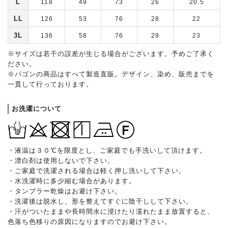
L
118
49
73
26
20.5
LL
126
53
76
28
22
3L
136
58
76
29
23
※サイズは若干の誤差が生じる場合がございます。予めご了承く
ださい。
※パゴンの商品はすべて製造直販。デザイン、染め、販売までを
一貫して行っております。
お洗濯について
・液温は３０℃を限度とし、ご家庭でも手洗いして頂けます。
・漂白剤は使用しないで下さい。
・ご家庭で洗濯される場合は軽く押し洗いして下さい。
・水洗濯時に多少縮む場合があります。
・タンブラー乾燥はお避け下さい。
・洗濯後は脱水し、形を整えてすぐに陰干しして下さい。
・汗がついたままや長時間水に浸けたり濡れたまま放置すると、
色落ち色移りの原因になりますのでお避け下さい。