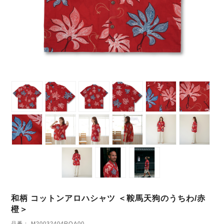
和柄 コットンアロハシャツ ＜鞍馬天狗のうちわ/赤
橙＞
品番： M20032404ROA00