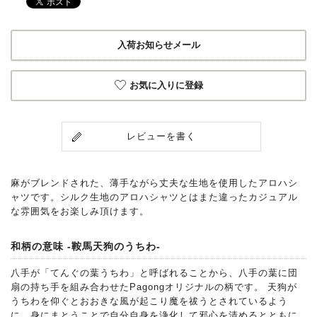
入荷お知らせメール
お気に入りに登録
レビューを書く
麻がブレンドされた、薄手ながら丈夫な生地を使用したアロハシ
ャツです。シルク生地のアロハシャツとはまた違ったカジュアル
な雰囲気をお楽しみ頂けます。
和柄の意味 -鞍馬天狗のうちわ-
八手が「てんぐの葉うちわ」と呼ばれることから、八手の葉に団
扇の持ち手を組み合わせたPagongオリジナルの柄です。 天狗が
うちわを仰ぐとおおきな風が起こり魔を祓うとされているよう
に、身にまとうことで自分自身を浄化して邪心を清めるとともに