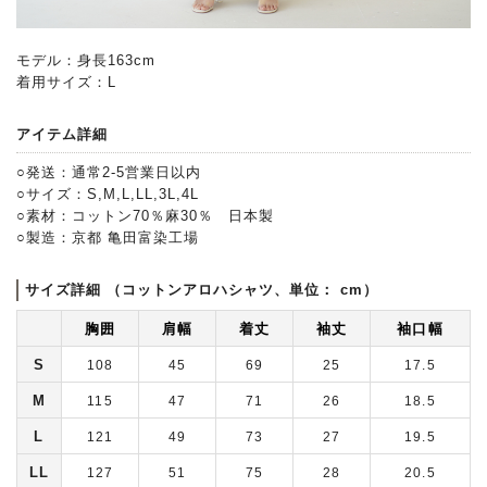
モデル：身長163cm
着用サイズ：L
アイテム詳細
○発送：通常2-5営業日以内
○サイズ：S,M,L,LL,3L,4L
○素材：コットン70％麻30％ 日本製
○製造：京都 亀田富染工場
サイズ詳細 （コットンアロハシャツ、単位： cm）
胸囲
肩幅
着丈
袖丈
袖口幅
S
108
45
69
25
17.5
M
115
47
71
26
18.5
L
121
49
73
27
19.5
LL
127
51
75
28
20.5