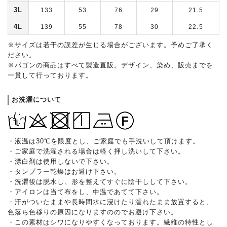
3L
133
53
76
29
21.5
4L
139
55
78
30
22.5
※サイズは若干の誤差が生じる場合がございます。予めご了承く
ださい。
※パゴンの商品はすべて製造直販。デザイン、染め、販売までを
一貫して行っております。
お洗濯について
・液温は30℃を限度とし、ご家庭でも手洗いして頂けます。
・ご家庭で洗濯される場合は軽く押し洗いして下さい。
・漂白剤は使用しないで下さい。
・タンブラー乾燥はお避け下さい。
・洗濯後は脱水し、形を整えてすぐに陰干しして下さい。
・アイロンは当て布をし、中温であてて下さい。
・汗がついたままや長時間水に浸けたり濡れたまま放置すると、
色落ち色移りの原因になりますののでお避け下さい。
・この素材はシワになりやすくなっております。繊維の特性とし