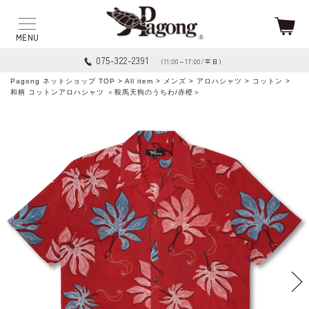
075-322-2391
（11:00～17:00/平日）
Pagong ネットショップ TOP
>
All item
>
メンズ
>
アロハシャツ
>
コットン
>
和柄 コットンアロハシャツ ＜鞍馬天狗のうちわ/赤橙＞