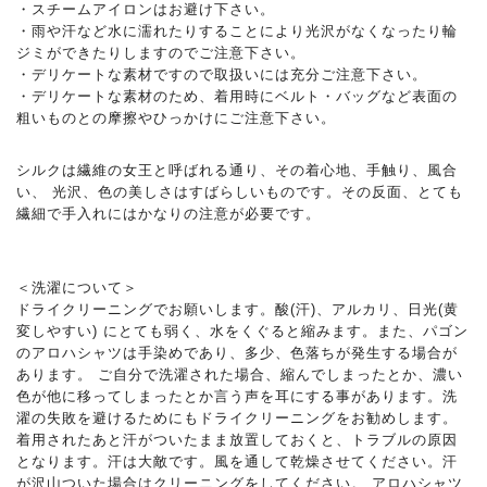
・スチームアイロンはお避け下さい。
・雨や汗など水に濡れたりすることにより光沢がなくなったり輪
ジミができたりしますのでご注意下さい。
・デリケートな素材ですので取扱いには充分ご注意下さい。
・デリケートな素材のため、着用時にベルト・バッグなど表面の
粗いものとの摩擦やひっかけにご注意下さい。
シルクは繊維の女王と呼ばれる通り、その着心地、手触り、風合
い、 光沢、色の美しさはすばらしいものです。その反面、とても
繊細で手入れにはかなりの注意が必要です。
＜洗濯について＞
ドライクリーニングでお願いします。酸(汗)、アルカリ、日光(黄
変しやすい) にとても弱く、水をくぐると縮みます。また、パゴン
のアロハシャツは手染めであり、多少、色落ちが発生する場合が
あります。 ご自分で洗濯された場合、縮んでしまったとか、濃い
色が他に移ってしまったとか言う声を耳にする事があります。洗
濯の失敗を避けるためにもドライクリーニングをお勧めします。
着用されたあと汗がついたまま放置しておくと、トラブルの原因
となります。汗は大敵です。風を通して乾燥させてください。汗
が沢山ついた場合はクリーニングをしてください。 アロハシャツ