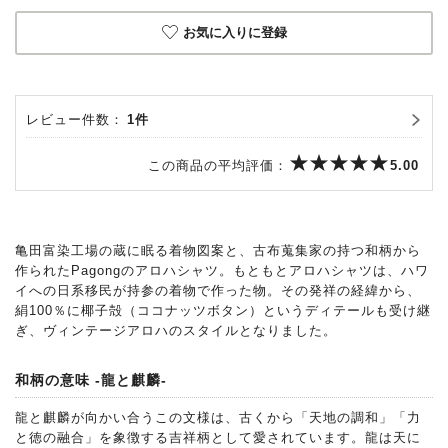
お気に入りに登録
レビュー件数：
1件
この商品の平均評価：
5.00
亀田富染工場の蔵に眠る着物図案と、古布蒐集家の持つ和柄から
作られたPagongのアロハシャツ。もともとアロハシャツは、ハワ
イへの日系移民が持参の着物で作った物。その発祥の経緯から、
絹100％に椰子殻（ココナッツボタン）というディテールも受け継
ぎ、ヴィンテージアロハのスタイルとなりました。
和柄の意味 -龍と麒麟-
龍と麒麟が向かい合うこの文様は、古くから「天地の調和」「力
と徳の融合」を象徴する吉祥柄として愛されています。龍は天に