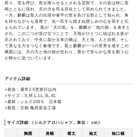
昇り、雲を呼び、雨を降らせるとされる霊獣で、その姿は時に雷
鳴とともに現れ、天の力を司る存在として崇められてきました。
一方、麒麟は聖人の出現や泰平の世を告げる獣として知られ、角
を持ちながらも温厚で、虫一匹すら踏まぬ慈しみの心を宿すと伝
えられています。 龍が「天の気」を、麒麟が「地の徳」を表すと
され、この二つが並び立つことで、天地がひとつに結ばれる姿が
示されており、中央に架かる朱の橋は、天と地、人と自然、そし
て異なる力をつなぐ象徴です。龍と麒麟が一つの世界を成すこの
構図には、天の力と地の徳が交わり、豊かで安らかな世を願う心
が静かに息づいています。
アイテム詳細
○発送：通常2-5営業日以内
○サイズ：S,M,L,LL,3L,4L
○素材：シルク100％ 日本製
○製造：京都 亀田富染工場
サイズ詳細 （シルクアロハシャツ、単位： cm）
胸囲
肩幅
着丈
袖丈
袖口幅