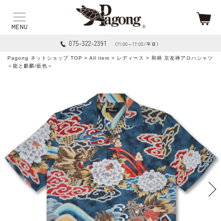
075-322-2391
（11:00～17:00/平日）
Pagong ネットショップ TOP
>
All item
>
レディース
> 和柄 京友禅アロハシャツ
＜龍と麒麟/藍色＞