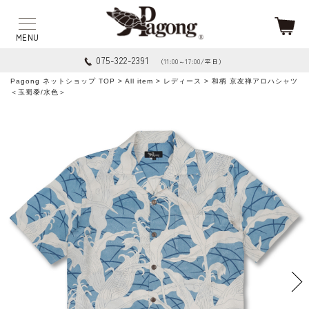
075-322-2391
（11:00～17:00/平日）
Pagong ネットショップ TOP
>
All item
>
レディース
> 和柄 京友禅アロハシャツ
＜玉蜀黍/水色＞