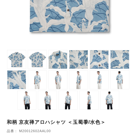
和柄 京友禅アロハシャツ ＜玉蜀黍/水色＞
品番： M20012602AAL00