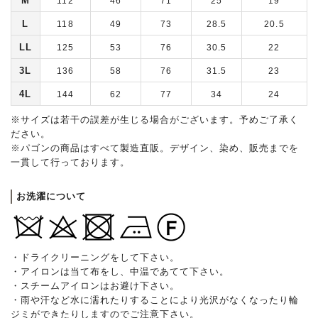
M
112
46
71
25
19
L
118
49
73
28.5
20.5
LL
125
53
76
30.5
22
3L
136
58
76
31.5
23
4L
144
62
77
34
24
※サイズは若干の誤差が生じる場合がございます。予めご了承く
ださい。
※パゴンの商品はすべて製造直販。デザイン、染め、販売までを
一貫して行っております。
お洗濯について
・ドライクリーニングをして下さい。
・アイロンは当て布をし、中温であてて下さい。
・スチームアイロンはお避け下さい。
・雨や汗など水に濡れたりすることにより光沢がなくなったり輪
ジミができたりしますのでご注意下さい。