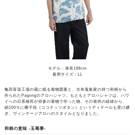
モデル：身長188cm
着用サイズ：LL
亀田富染工場の蔵に眠る着物図案と、古布蒐集家の持つ和柄から
作られたPagongのアロハシャツ。もともとアロハシャツは、ハワ
イへの日系移民が持参の着物で作った物。その発祥の経緯から、
絹100％に椰子殻（ココナッツボタン）というディテールも受け継
ぎ、ヴィンテージアロハのスタイルとなりました。
和柄の意味 -玉蜀黍-