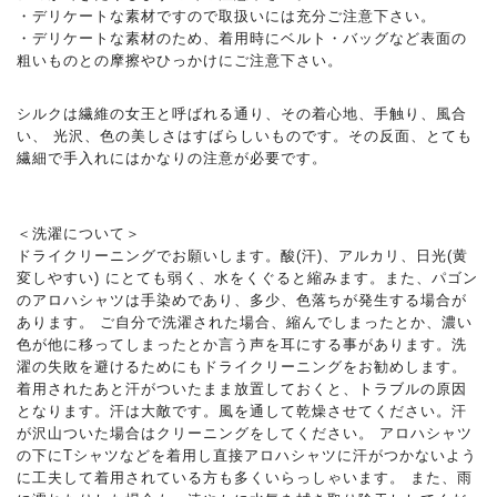
・デリケートな素材ですので取扱いには充分ご注意下さい。
・デリケートな素材のため、着用時にベルト・バッグなど表面の
粗いものとの摩擦やひっかけにご注意下さい。
シルクは繊維の女王と呼ばれる通り、その着心地、手触り、風合
い、 光沢、色の美しさはすばらしいものです。その反面、とても
繊細で手入れにはかなりの注意が必要です。
＜洗濯について＞
ドライクリーニングでお願いします。酸(汗)、アルカリ、日光(黄
変しやすい) にとても弱く、水をくぐると縮みます。また、パゴン
のアロハシャツは手染めであり、多少、色落ちが発生する場合が
あります。 ご自分で洗濯された場合、縮んでしまったとか、濃い
色が他に移ってしまったとか言う声を耳にする事があります。洗
濯の失敗を避けるためにもドライクリーニングをお勧めします。
着用されたあと汗がついたまま放置しておくと、トラブルの原因
となります。汗は大敵です。風を通して乾燥させてください。汗
が沢山ついた場合はクリーニングをしてください。 アロハシャツ
の下にTシャツなどを着用し直接アロハシャツに汗がつかないよう
に工夫して着用されている方も多くいらっしゃいます。 また、雨