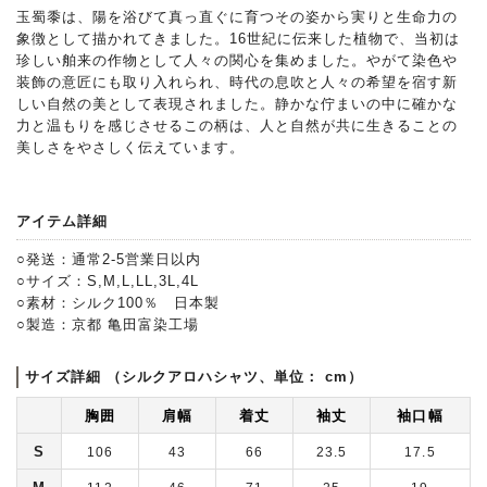
玉蜀黍は、陽を浴びて真っ直ぐに育つその姿から実りと生命力の
象徴として描かれてきました。16世紀に伝来した植物で、当初は
珍しい舶来の作物として人々の関心を集めました。やがて染色や
装飾の意匠にも取り入れられ、時代の息吹と人々の希望を宿す新
しい自然の美として表現されました。静かな佇まいの中に確かな
力と温もりを感じさせるこの柄は、人と自然が共に生きることの
美しさをやさしく伝えています。
アイテム詳細
○発送：通常2-5営業日以内
○サイズ：S,M,L,LL,3L,4L
○素材：シルク100％ 日本製
○製造：京都 亀田富染工場
サイズ詳細 （シルクアロハシャツ、単位： cm）
胸囲
肩幅
着丈
袖丈
袖口幅
S
106
43
66
23.5
17.5