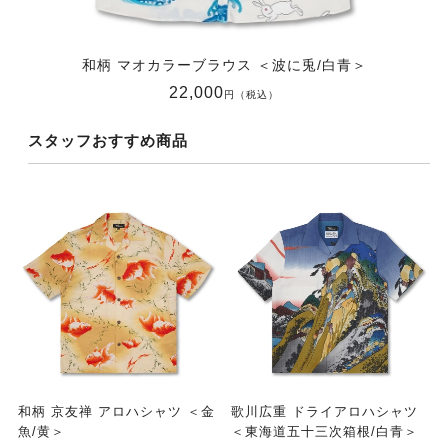
和柄 マオカラーブラウス ＜波に兎/白青＞
22,000
円（税込）
スタッフおすすめ商品
和柄 京友禅 アロハシャツ ＜金
歌川広重 ドライアロハシャツ
魚/黄＞
＜東海道五十三次箱根/白青＞