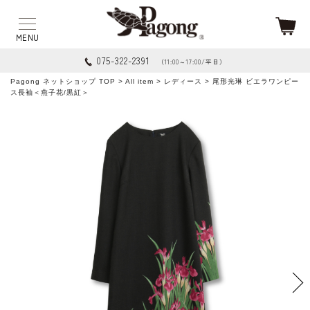
075-322-2391
（11:00～17:00/平日）
Pagong ネットショップ TOP
>
All item
>
レディース
> 尾形光琳 ビエラワンピー
ス長袖＜燕子花/黒紅＞