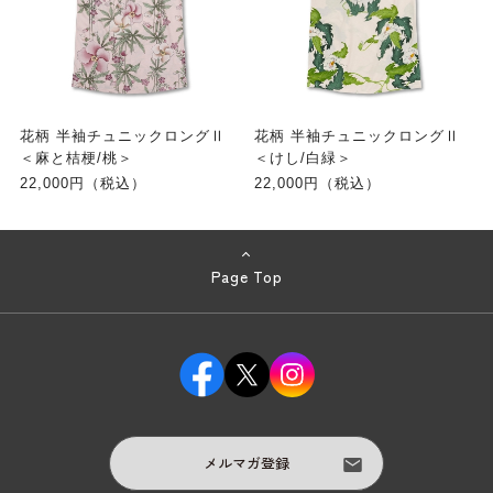
花柄 半袖チュニックロングⅡ
花柄 半袖チュニックロングⅡ
＜麻と桔梗/桃＞
＜けし/白緑＞
22,000円（税込）
22,000円（税込）
Page Top
メルマガ登録