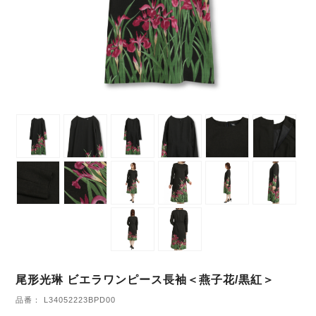
尾形光琳 ビエラワンピース長袖＜燕子花/黒紅＞
品番： L34052223BPD00