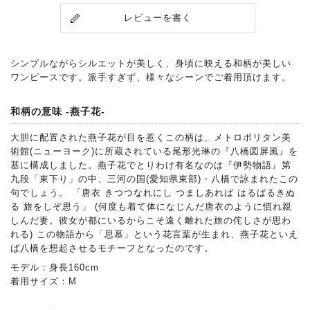
レビューを書く
シンプルながらシルエットが美しく、身頃に映える和柄が美しい
ワンピースです。派手すぎず、様々なシーンでご着用頂けます。
和柄の意味 -燕子花-
大胆に配置された燕子花が目を惹くこの柄は、メトロポリタン美
術館(ニューヨーク)に所蔵されている尾形光琳の『八橋図屏風』を
基に構成しました。燕子花でとりわけ有名なのは『伊勢物語』第
九段「東下り」の中、三河の国(愛知県東部)・八橋で詠まれたこの
句でしょう。 「唐衣 きつつなれにし つましあれば はるばるきぬ
る 旅をしぞ思う」 (何度も着て体になじんだ唐衣のように慣れ親
しんだ妻。彼女が都にいるからこそ遠く離れた旅の侘しさが思わ
れる) この物語から「思慕」という花言葉が生まれ、燕子花といえ
ば八橋を想起させるモチーフとなったのです。
モデル：身長160cm
着用サイズ：M