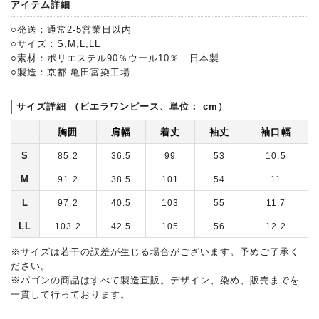
アイテム詳細
○発送：通常2-5営業日以内
○サイズ：S,M,L,LL
○素材：ポリエステル90％ウール10％ 日本製
○製造：京都 亀田富染工場
サイズ詳細 （ビエラワンピース、単位： cm）
胸囲
肩幅
着丈
袖丈
袖口幅
S
85.2
36.5
99
53
10.5
M
91.2
38.5
101
54
11
L
97.2
40.5
103
55
11.7
LL
103.2
42.5
105
56
12.2
※サイズは若干の誤差が生じる場合がございます。予めご了承く
ださい。
※パゴンの商品はすべて製造直販。デザイン、染め、販売までを
一貫して行っております。