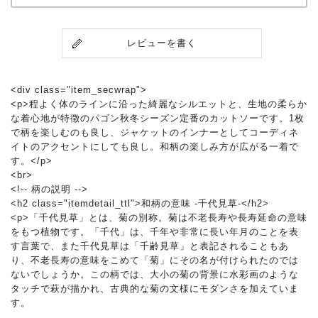
レビューを書く
<div class="item_secwrap">
<p>程よく体のラインに沿った綺麗なシルエットと、生地の柔らか
な着心地が特徴のパゴン秋冬シーズン定番のカットソーです。1枚
で柄を楽しむのも良し、ジャケットのインナーとしてコーディネ
イトのアクセントにしても良し。和柄の楽しみ方が広がる一着で
す。</p>
<br>
<!-- 柄の説明 -->
<h2 class="itemdetail_ttl">和柄の意味 -千代見草-</h2>
<p>「千代見草」とは、菊の別称。菊は不老長寿や長寿延命の意味
をもつ植物です。「千代」は、千年や非常に長い年月のことを表
す言葉で、また千代見草は「千齢見草」と表記されることもあ
り、不老長寿の意味をこめて「菊」にその名が付けられたのでは
ないでしょうか。この柄では、大小の菊の背景に水彩画のような
タッチで萩が描かれ、古典的な菊の文様にモダンさを加えていま
す。