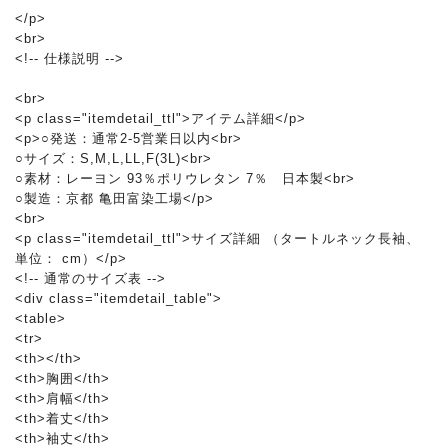
</p>
<br>
<!-- 仕様説明 -->
<br>
<p class="itemdetail_ttl">アイテム詳細</p>
<p>○発送：通常2-5営業日以内<br>
○サイズ：S,M,L,LL,F(3L)<br>
○素材：レーヨン 93％ポリウレタン 7％ 日本製<br>
○製造：京都 亀田富染工場</p>
<br>
<p class="itemdetail_ttl">サイズ詳細 （タートルネック長袖、
単位： cm）</p>
<!-- 通常のサイズ表 -->
<div class="itemdetail_table">
<table>
<tr>
<th></th>
<th>胸囲</th>
<th>肩幅</th>
<th>着丈</th>
<th>袖丈</th>