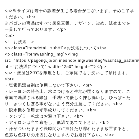
<p>※サイズは若干の誤差が生じる場合がございます。予めご了承
ください。<br>
※パゴンの商品はすべて製造直販。デザイン、染め、販売までを
一貫して行っております。</p>
<br>
<!-- お洗濯 -->
<p class="itemdetail_subttl">お洗濯について</p>
<p class="itemwashing_img"><img
src="https://pagong.jp/onlineshop/img/washtag/washtag_pattern
alt="お洗濯について" width="250" height=""></p>
<p>・液温は30℃を限度とし、ご家庭でも手洗いして頂けます。
<br>
・塩素系漂白剤は使用しないで下さい。<br>
・レーヨンの特色上、水につけると生地が弱くなりますので、ご
家庭で洗濯される際は、手洗いで優しく押し洗いし、ひっぱった
り、きつくしぼる事がないよう充分注意してください。<br>
・脱水機を使用せず手絞りしてください。<br>
・タンブラー乾燥はお避け下さい。<br>
・アイロンは当て布をし、低温であてて下さい。<br>
・汗がついたままや長時間水に漬けたり濡れたまま放置すると、
色落ち色移りの原因になりますのでお避け下さい。<br>