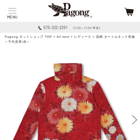
075-322-2391
（11:00～17:00/平日）
Pagong ネットショップ TOP
>
All item
>
レディース
> 花柄 タートルネック長袖
＜千代見草/赤＞