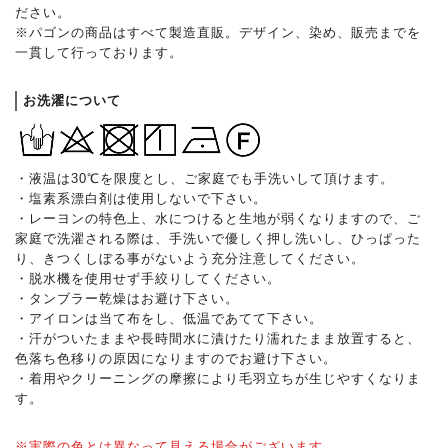
ださい。
※パゴンの商品はすべて製造直販。デザイン、染め、販売までを
一貫して行っております。
お洗濯について
・液温は30℃を限度とし、ご家庭でも手洗いして頂けます。
・塩素系漂白剤は使用しないで下さい。
・レーヨンの特色上、水につけると生地が弱くなりますので、ご
家庭で洗濯される際は、手洗いで優しく押し洗いし、ひっぱった
り、きつくしぼる事がないよう充分注意してください。
・脱水機を使用せず手絞りしてください。
・タンブラー乾燥はお避け下さい。
・アイロンは当て布をし、低温であてて下さい。
・汗がついたままや長時間水に漬けたり濡れたまま放置すると、
色落ち色移りの原因になりますのでお避け下さい。
・着用やクリーニングの摩擦により毛羽立ちが生じやすくなりま
す。
※実際の色とは異なって見える場合がございます。