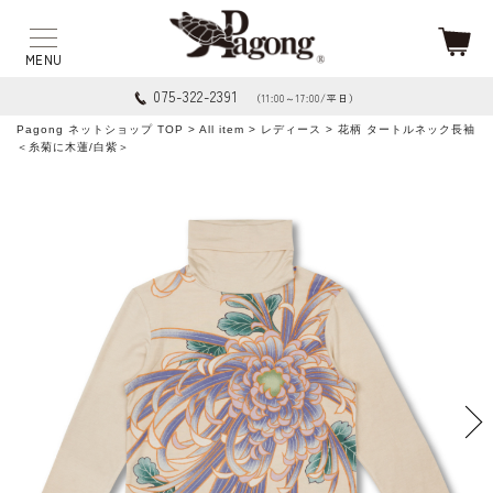
075-322-2391
（11:00～17:00/平日）
Pagong ネットショップ TOP
>
All item
>
レディース
> 花柄 タートルネック長袖
＜糸菊に木蓮/白紫＞