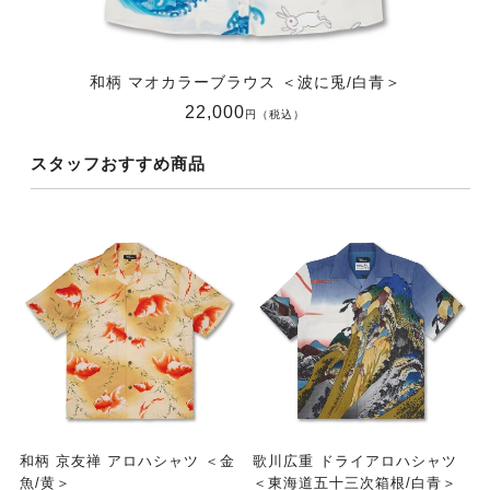
和柄 マオカラーブラウス ＜波に兎/白青＞
22,000
円（税込）
スタッフおすすめ商品
和柄 京友禅 アロハシャツ ＜金
歌川広重 ドライアロハシャツ
魚/黄＞
＜東海道五十三次箱根/白青＞