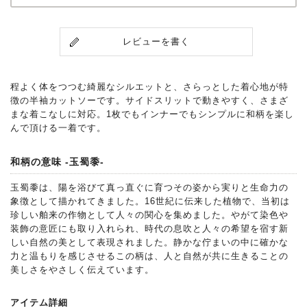
レビューを書く
程よく体をつつむ綺麗なシルエットと、さらっとした着心地が特
徴の半袖カットソーです。サイドスリットで動きやすく、さまざ
まな着こなしに対応。1枚でもインナーでもシンプルに和柄を楽し
んで頂ける一着です。
和柄の意味 -玉蜀黍-
玉蜀黍は、陽を浴びて真っ直ぐに育つその姿から実りと生命力の
象徴として描かれてきました。16世紀に伝来した植物で、当初は
珍しい舶来の作物として人々の関心を集めました。やがて染色や
装飾の意匠にも取り入れられ、時代の息吹と人々の希望を宿す新
しい自然の美として表現されました。静かな佇まいの中に確かな
力と温もりを感じさせるこの柄は、人と自然が共に生きることの
美しさをやさしく伝えています。
アイテム詳細