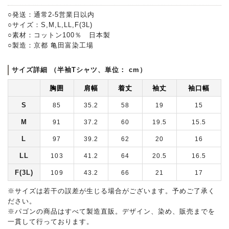
○発送：通常2-5営業日以内
○サイズ：S,M,L,LL,F(3L)
○素材：コットン100％ 日本製
○製造：京都 亀田富染工場
サイズ詳細 （半袖Tシャツ、単位： cm）
胸囲
肩幅
着丈
袖丈
袖口幅
S
85
35.2
58
19
15
M
91
37.2
60
19.5
15.5
L
97
39.2
62
20
16
LL
103
41.2
64
20.5
16.5
F(3L)
109
43.2
66
21
17
※サイズは若干の誤差が生じる場合がございます。予めご了承く
ださい。
※パゴンの商品はすべて製造直販。デザイン、染め、販売までを
一貫して行っております。