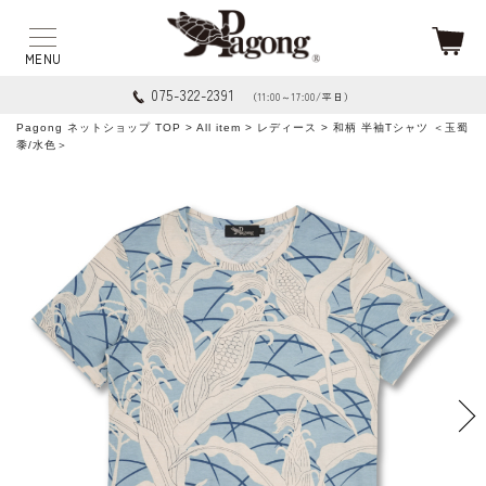
075-322-2391
（11:00～17:00/平日）
Pagong ネットショップ TOP
>
All item
>
レディース
> 和柄 半袖Tシャツ ＜玉蜀
黍/水色＞