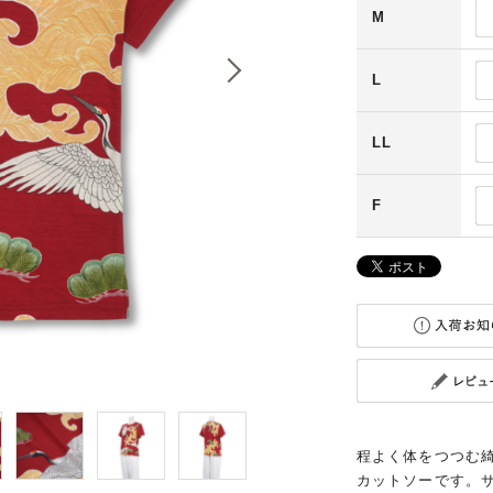
M
L
LL
F
程よく体をつつむ
カットソーです。