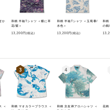
ぼか
和柄 半袖Tシャツ ＜蝶に草
和柄 半袖Tシャツ ＜玉蜀黍/
和柄
花/紫＞
水色＞
の鶴
13,200円
13,200円
13,
(税込)
(税込)
ス ＜
和柄 マオカラーブラウス ＜
和柄 京友禅アロハシャツ ＜
花柄