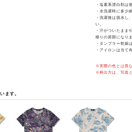
・塩素系漂白剤は
・水洗濯時に多少
・洗濯後は脱水し
い。
・汗がついたまま
移りの原因になり
・タンブラー乾燥
・アイロンは当て
※実際の色とは異
※柄出方は、写真
ています。