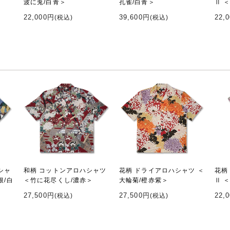
波に兎/白青＞
孔雀/白青＞
Ⅱ 
22,000円
39,600円
22,
(税込)
(税込)
シャ
和柄 コットンアロハシャツ
花柄 ドライアロハシャツ ＜
花柄
根/白
＜竹に花尽くし/濃赤＞
大輪菊/橙赤紫＞
Ⅱ 
27,500円
27,500円
22,
(税込)
(税込)