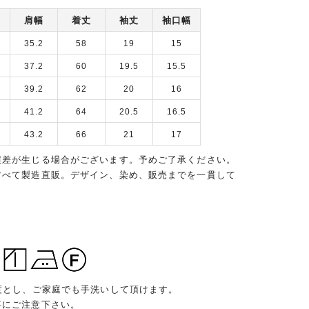
肩幅
着丈
袖丈
袖口幅
35.2
58
19
15
37.2
60
19.5
15.5
39.2
62
20
16
41.2
64
20.5
16.5
43.2
66
21
17
誤差が生じる場合がございます。予めご了承ください。
すべて製造直販。デザイン、染め、販売までを一貫して
度とし、ご家庭でも手洗いして頂けます。
事にご注意下さい。