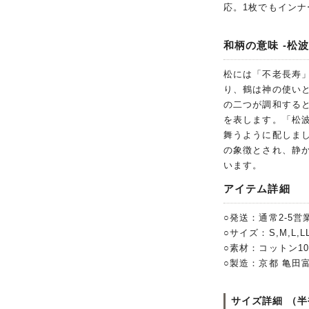
応。1枚でもイン
和柄の意味 -松波
松には「不老長寿
り、鶴は神の使い
の二つが調和する
を表します。「松
舞うように配しま
の象徴とされ、静
います。
アイテム詳細
○発送：通常2-5営
○サイズ：S,M,L,LL,
○素材：コットン1
○製造：京都 亀田
サイズ詳細 （半