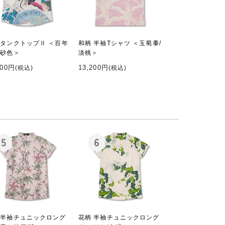
 タンクトップⅡ ＜百年
和柄 半袖Tシャツ ＜玉蜀黍/
/砂色＞
淡桃＞
200円
13,200円
(税込)
(税込)
 半袖チュニックロング
花柄 半袖チュニックロング