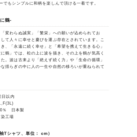
ナーでもシンプルに和柄を楽しんで頂ける一着です。
に鶴-
」「変わらぬ誠実」「繁栄」への願いが込められてお
として人々に幸せと慶びを運ぶ存在とされています。こ
とき、「永遠に続く幸せ」と「希望を携えて生きる心」
波に鶴」では、松の上に波を描き、その上を鶴が気高く
した。波は古来より「絶えず続く力」や「生命の循環」
かな揺らぎの中に人の一生や自然の移ろいが重ねられて
業日以内
F(3L)
00％ 日本製
富染工場
袖Tシャツ、単位： cm）