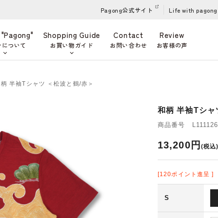
Pagong公式サイト
Life with pagong
 "Pagong"
Shopping Guide
Contact
Review
ンについて
お買い物ガイド
お問い合わせ
お客様の声
和柄 半袖Tシャツ ＜松波と鶴/赤＞
和柄 半袖Tシャ
商品番号 L111126
13,200円
(税込
[120ポイント進呈 ]
S