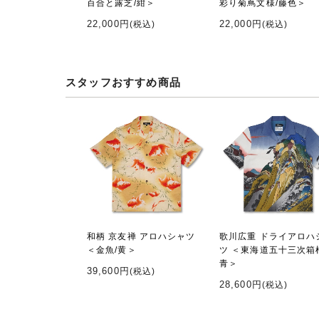
百合と露芝/紺＞
彩り菊蔦文様/藤色＞
22,000円
22,000円
(税込)
(税込)
スタッフおすすめ商品
和柄 京友禅 アロハシャツ
歌川広重 ドライアロハ
＜金魚/黄＞
ツ ＜東海道五十三次箱
青＞
39,600円
(税込)
28,600円
(税込)