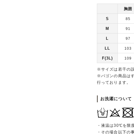
胸囲
S
85
M
91
L
97
LL
103
F(3L)
109
※サイズは若干の
※パゴンの商品は
行っております。
お洗濯について
・液温は30℃を限
・その場合以下の