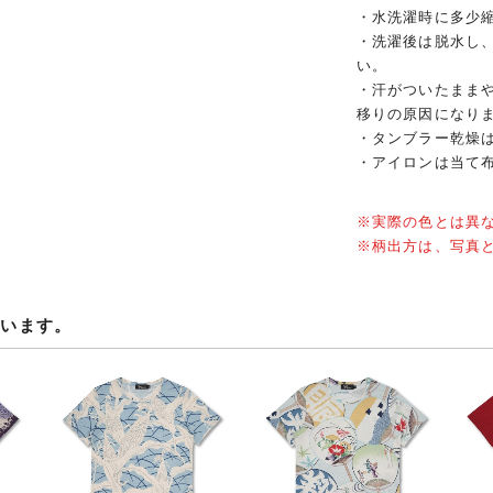
・水洗濯時に多少
・洗濯後は脱水し
い。
・汗がついたまま
移りの原因になり
・タンブラー乾燥
・アイロンは当て
※実際の色とは異
※柄出方は、写真
ています。