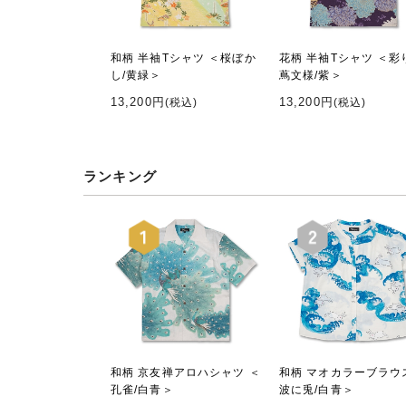
和柄 半袖Tシャツ ＜桜ぼか
花柄 半袖Tシャツ ＜彩
し/黄緑＞
蔦文様/紫＞
13,200円
13,200円
(税込)
(税込)
ランキング
和柄 京友禅アロハシャツ ＜
和柄 マオカラーブラウ
孔雀/白青＞
波に兎/白青＞