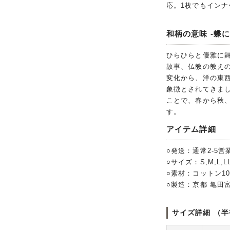
応。1枚でもイン
和柄の意味 -蝶に
ひらひらと優雅に
故事、仏教の教え
変化から、洋の東
象徴とされてきま
ことで、春から秋
す。
アイテム詳細
○発送：通常2-5営
○サイズ：S,M,L,LL,
○素材：コットン1
○製造：京都 亀田
サイズ詳細 （半