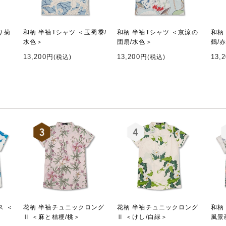
り菊
和柄 半袖Tシャツ ＜玉蜀黍/
和柄 半袖Tシャツ ＜京涼の
和柄
水色＞
団扇/水色＞
鶴/
13,200円
13,200円
13,
(税込)
(税込)
ス ＜
花柄 半袖チュニックロング
花柄 半袖チュニックロング
和柄
Ⅱ ＜麻と桔梗/桃＞
Ⅱ ＜けし/白緑＞
風景