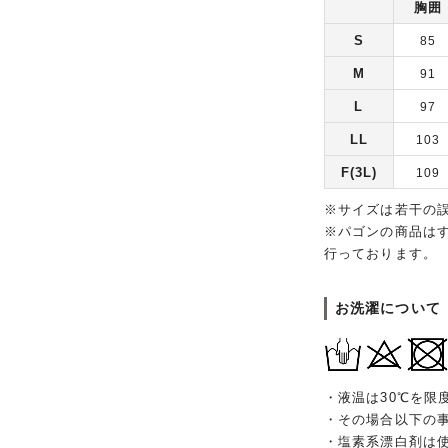
胸囲
S
85
M
91
L
97
LL
103
F(3L)
109
※サイズは若干の
※パゴンの商品は
行っております。
お洗濯について
・液温は30℃を限
・その場合以下の
・塩素系漂白剤は