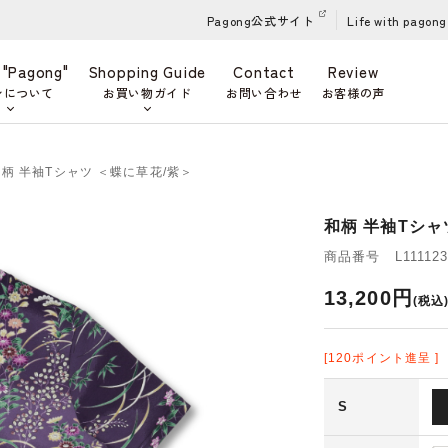
Pagong公式サイト
Life with pagong
 "Pagong"
Shopping Guide
Contact
Review
ンについて
お買い物ガイド
お問い合わせ
お客様の声
和柄 半袖Tシャツ ＜蝶に草花/紫＞
和柄 半袖Tシャ
商品番号 L111123
13,200円
(税込
[120ポイント進呈 ]
S