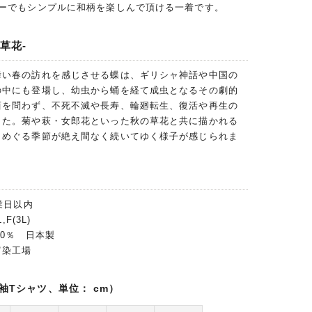
ナーでもシンプルに和柄を楽しんで頂ける一着です。
草花-
舞い春の訪れを感じさせる蝶は、ギリシャ神話や中国の
の中にも登場し、幼虫から蛹を経て成虫となるその劇的
西を問わず、不死不滅や長寿、輪廻転生、復活や再生の
した。菊や萩・女郎花といった秋の草花と共に描かれる
、めぐる季節が絶え間なく続いてゆく様子が感じられま
業日以内
F(3L)
00％ 日本製
富染工場
袖Tシャツ、単位： cm）