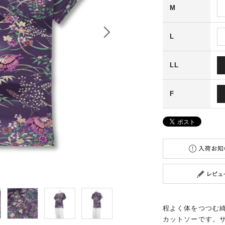
M
L
LL
F
程よく体をつつむ
カットソーです。