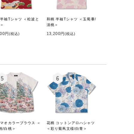
 半袖Tシャツ ＜松波と
和柄 半袖Tシャツ ＜玉蜀黍/
赤＞
淡桃＞
200円
13,200円
(税込)
(税込)
 マオカラーブラウス ＜
花柄 コットンアロハシャツ
画/白桃＞
＜彩り菊蔦文様/白青＞