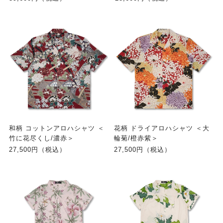
和柄 コットンアロハシャツ ＜
花柄 ドライアロハシャツ ＜大
竹に花尽くし/濃赤＞
輪菊/橙赤紫＞
27,500円（税込）
27,500円（税込）