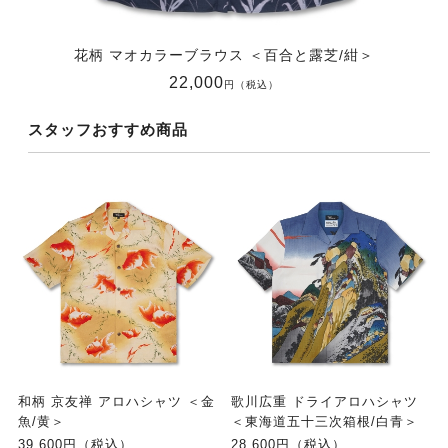
花柄 マオカラーブラウス ＜百合と露芝/紺＞
22,000
円（税込）
スタッフおすすめ商品
和柄 京友禅 アロハシャツ ＜金
歌川広重 ドライアロハシャツ
魚/黄＞
＜東海道五十三次箱根/白青＞
39,600円（税込）
28,600円（税込）