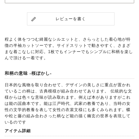
レビューを書く
程よく体をつつむ綺麗なシルエットと、さらっとした着心地が特
徴の半袖カットソーです。サイドスリットで動きやすく、さまざ
まな着こなしに対応。1枚でもインナーでもシンプルに和柄を楽し
んで頂ける一着です。
和柄の意味 -桜ぼかし-
日本的な風物を取り合わせて、デザインの美しさに重点が置かれ
ているこの柄は、古典模様が組み合わせてあります。 伝統的な文
様からは色々な意味が読み取れます。例えば本がありますがこれ
は能の謡曲本です。能は江戸時代、武家の教養であり、当時の女
性の文学的教養を表して女性の衣裳文様にも多くみられます。蝶
や松と藤の組み合わさった柄など能の描く幽玄の世界を表現して
いるのです
アイテム詳細