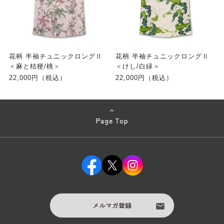
花柄 半袖チュニックロングⅡ
花柄 半袖チュニックロングⅡ
＜麻と桔梗/桃＞
＜けし/白緑＞
22,000円（税込）
22,000円（税込）
Page Top
メルマガ登録