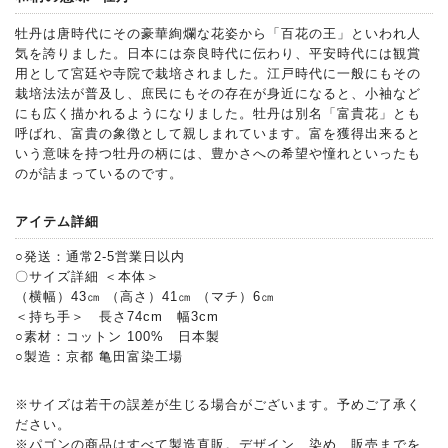
牡丹は唐時代にその豪華絢爛な花姿から「百花の王」といわれ人
気を誇りました。日本には奈良時代に伝わり、平安時代には観賞
用として宮廷や寺院で栽培されました。江戸時代に一般にもその
栽培法法が普及し、庶民にもその存在が身近になると、小袖など
にも広く描かれるようになりました。牡丹は別名「富貴花」とも
呼ばれ、富貴の象徴として親しまれています。富を獲得出来ると
いう意味を持つ牡丹の柄には、豊かさへの希望や憧れといったも
のが詰まっているのです。
アイテム詳細
○発送：通常2-5営業日以内
〇サイズ詳細 ＜本体＞
（横幅）43㎝ （高さ）41㎝ （マチ）6㎝
＜持ち手＞ 長さ74cm 幅3cm
○素材：コットン 100% 日本製
○製造：京都 亀田富染工場
※サイズは若干の誤差が生じる場合がございます。予めご了承く
ださい。
※パゴンの商品はすべて製造直販。デザイン、染め、販売までを