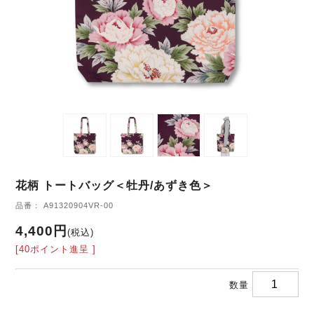
花柄 トートバッグ＜牡丹/あずき色＞
品番： A91320904VR-00
4,400円
(税込)
[40ポイント進呈 ]
数量