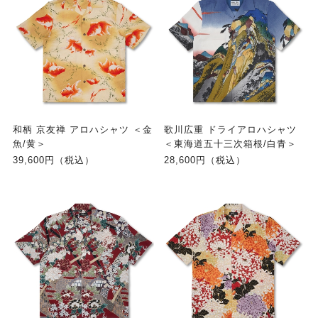
和柄 京友禅 アロハシャツ ＜金
歌川広重 ドライアロハシャツ
魚/黄＞
＜東海道五十三次箱根/白青＞
39,600円（税込）
28,600円（税込）