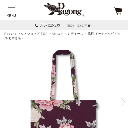
075-322-2391
（11:00～17:00/平日）
Pagong ネットショップ TOP
>
All item
>
レディース
> 花柄 トートバッグ＜牡
丹/あずき色＞