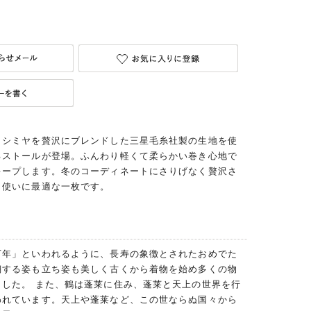
カシミヤを贅沢にブレンドした三星毛糸社製の生地を使
るストールが登場。ふんわり軽くて柔らかい巻き心地で
キープします。冬のコーディネートにさりげなく贅沢さ
ト使いに最適な一枚です。
万年」といわれるように、長寿の象徴とされたおめでた
翔する姿も立ち姿も美しく古くから着物を始め多くの物
ました。 また、鶴は蓬莱に住み、蓬莱と天上の世界を行
われています。天上や蓬莱など、この世ならぬ国々から