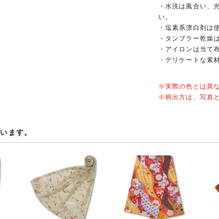
・水洗は風合い、
い。
・塩素系漂白剤は
・タンブラー乾燥
・アイロンは当て布
・デリケートな素
※実際の色とは異
※柄出方は、写真
ています。