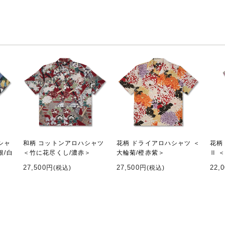
シャ
和柄 コットンアロハシャツ
花柄 ドライアロハシャツ ＜
花柄
根/白
＜竹に花尽くし/濃赤＞
大輪菊/橙赤紫＞
Ⅱ 
27,500円
27,500円
22,
(税込)
(税込)