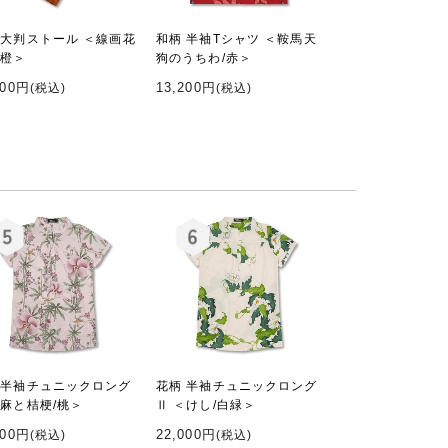
 大判ストール ＜線画花
和柄 半袖Tシャツ ＜鞍馬天
/橙＞
狗のうちわ/赤＞
200円
13,200円
(税込)
(税込)
 半袖チュニックロング
花柄 半袖チュニックロング
＜麻と桔梗/桃＞
Ⅱ ＜けし/白緑＞
000円
22,000円
(税込)
(税込)