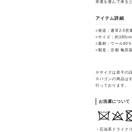
幸運を運んで来る
アイテム詳細
○発送：通常2-5営
○サイズ：約180cm
○素材：ウール60％
○製造：京都 亀田
※サイズは若干の
※パゴンの商品は
行っております。
お洗濯について
・石油系ドライク