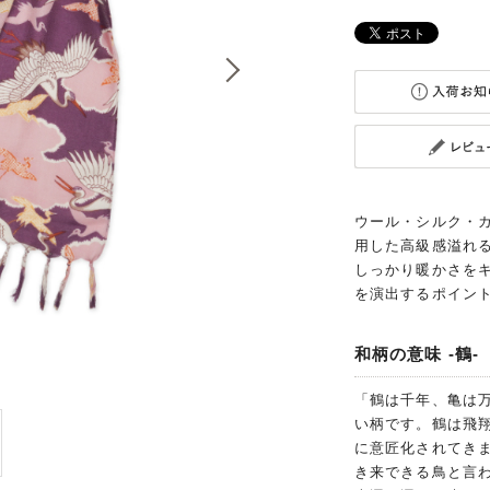
ウール・シルク・
用した高級感溢れ
しっかり暖かさを
を演出するポイン
和柄の意味 -鶴-
「鶴は千年、亀は
い柄です。鶴は飛
に意匠化されてき
き来できる鳥と言