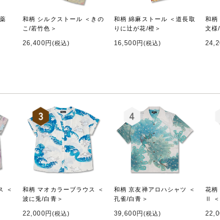
＜薬
和柄 シルクストール ＜きの
和柄 綿麻ストール ＜道長取
和柄
こ/若竹色＞
りに辻が花/橙＞
文様
26,400円
16,500円
24,
(税込)
(税込)
ス ＜
和柄 マオカラーブラウス ＜
和柄 京友禅アロハシャツ ＜
花柄
波に兎/白青＞
孔雀/白青＞
Ⅱ 
22,000円
39,600円
22,
(税込)
(税込)