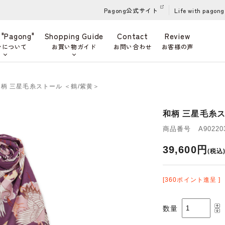
Pagong公式サイト
Life with pagong
 "Pagong"
Shopping Guide
Contact
Review
ンについて
お買い物ガイド
お問い合わせ
お客様の声
和柄 三星毛糸ストール ＜鶴/紫黄＞
和柄 三星毛糸ス
商品番号 A902203
39,600円
(税込
[360ポイント進呈 ]
数量