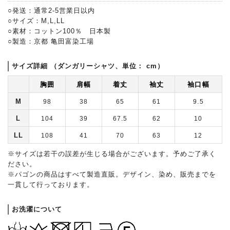
○発送：通常2-5営業日以内
○サイズ：M,L,LL
○素材：コットン100％ 日本製
○製造：京都 亀田富染工場
サイズ詳細 （ダンガリーシャツ、単位： cm）
胸囲
肩幅
着丈
袖丈
袖口幅
M
98
38
65
61
9.5
L
104
39
67.5
62
10
LL
108
41
70
63
12
※サイズは若干の誤差が生じる場合がございます。予めご了承く
ださい。
※パゴンの商品はすべて製造直販。デザイン、染め、販売までを
一貫して行っております。
お洗濯について