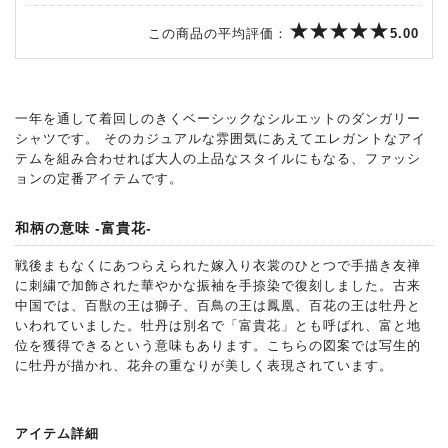
この商品の平均評価：
5.00
一年を通して着回しのきくベーシックなシルエットのダンガリー
シャツです。 そのカジュアルな雰囲気にあえてエレガントなアイ
テムを組み合わせれば大人の上品なスタイルにもなる、ファッシ
ョンの定番アイテムです。
和柄の意味 -富貴花-
戦後まもなくにあつらえられた嫁入り衣裳のひとつで手描き友禅
に刺繍で加飾された華やかな振袖を手捺染で復刻しました。古来
中国では、百獣の王は獅子、百鳥の王は鳳凰、百花の王は牡丹と
いわれていました。牡丹は別名で「富貴花」とも呼ばれ、富と地
位を獲得できるという意味もあります。こちらの図案では写生的
に牡丹が描かれ、花弁の重なりが美しく表現されています。
アイテム詳細