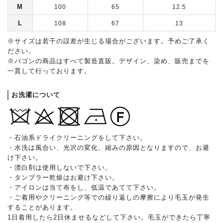
M
100
65
12.5
L
108
67
13
※サイズは若干の誤差が生じる場合がございます。予めご了承く
ださい。
※パゴンの商品はすべて製造直販。デザイン、染め、販売までを
一貫して行っております。
お洗濯について
・石油系ドライクリーニングをして下さい。
・水洗は風合い、光沢の変化、縮みの原因となりますので、お避
け下さい。
・漂白剤は使用しないで下さい。
・タンブラー乾燥はお避け下さい。
・アイロンは当て布をし、低温であてて下さい。
・ご着用やクリーニング等での繰り返しの摩擦により毛玉が発生
することがあります。
1日着用したら2日休ませるなどして下さい。毛玉ができたら丁寧