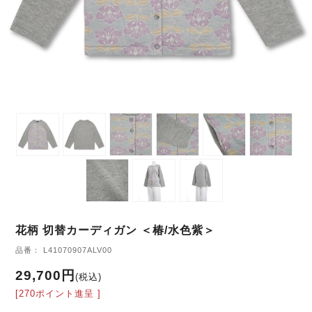
花柄 切替カーディガン ＜椿/水色紫＞
品番： L41070907ALV00
29,700円
(税込)
[270ポイント進呈 ]