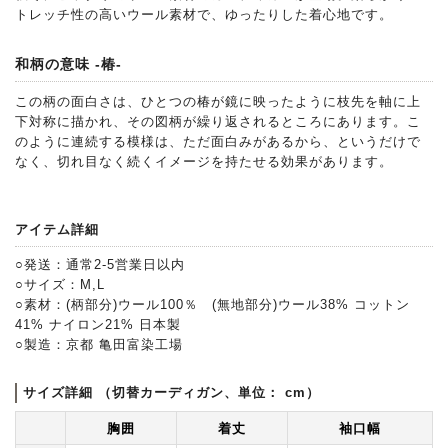
トレッチ性の高いウール素材で、ゆったりした着心地です。
和柄の意味 -椿-
この柄の面白さは、ひとつの椿が鏡に映ったように枝先を軸に上
下対称に描かれ、その図柄が繰り返されるところにあります。こ
のように連続する模様は、ただ面白みがあるから、というだけで
なく、切れ目なく続くイメージを持たせる効果があります。
アイテム詳細
○発送：通常2-5営業日以内
○サイズ：M,L
○素材：(柄部分)ウール100％ (無地部分)ウール38% コットン
41% ナイロン21% 日本製
○製造：京都 亀田富染工場
サイズ詳細 （切替カーディガン、単位： cm）
胸囲
着丈
袖口幅