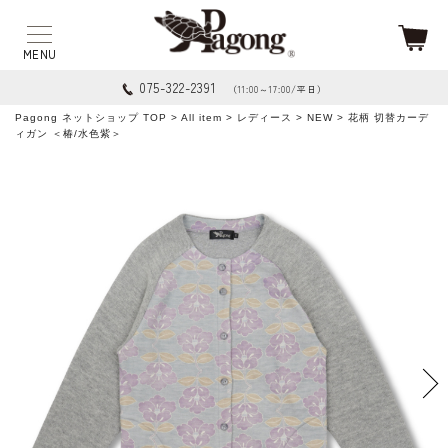
075-322-2391
（11:00～17:00/平日）
Pagong ネットショップ TOP
>
All item
>
レディース
>
NEW
> 花柄 切替カーデ
ィガン ＜椿/水色紫＞