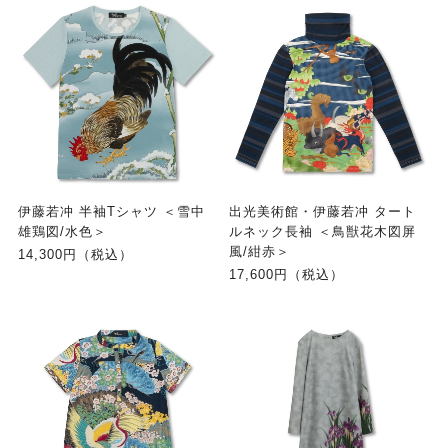
伊藤若冲 半袖Tシャツ ＜雪中
出光美術館・伊藤若冲 タート
雄鶏図/水色＞
ルネック長袖 ＜鳥獣花木図屏
風/紺赤＞
14,300円（税込）
17,600円（税込）