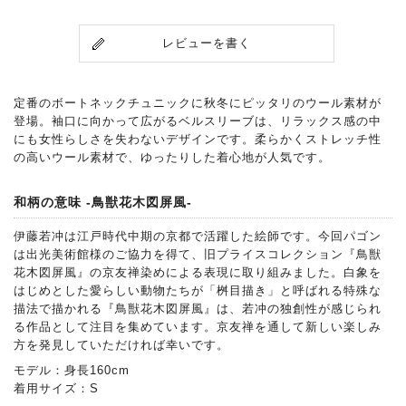
レビューを書く
定番のボートネックチュニックに秋冬にピッタリのウール素材が
登場。袖口に向かって広がるベルスリーブは、リラックス感の中
にも女性らしさを失わないデザインです。柔らかくストレッチ性
の高いウール素材で、ゆったりした着心地が人気です。
和柄の意味 -鳥獣花木図屏風-
伊藤若冲は江戸時代中期の京都で活躍した絵師です。今回パゴン
は出光美術館様のご協力を得て、旧プライスコレクション『鳥獣
花木図屏風』の京友禅染めによる表現に取り組みました。白象を
はじめとした愛らしい動物たちが「桝目描き」と呼ばれる特殊な
描法で描かれる『鳥獣花木図屏風』は、若冲の独創性が感じられ
る作品として注目を集めています。京友禅を通して新しい楽しみ
方を発見していただければ幸いです。
モデル：身長160cm
着用サイズ：S