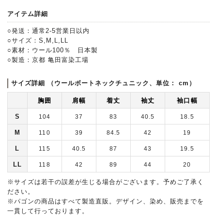
アイテム詳細
○発送：通常2-5営業日以内
○サイズ：S,M,L,LL
○素材：ウール100％ 日本製
○製造：京都 亀田富染工場
サイズ詳細 （ウールボートネックチュニック、単位： cm）
胸囲
肩幅
着丈
袖丈
袖口幅
S
104
37
83
40.5
18.5
M
110
39
84.5
42
19
L
115
40.5
87
43
19.5
LL
118
42
89
44
20
※サイズは若干の誤差が生じる場合がございます。予めご了承く
ださい。
※パゴンの商品はすべて製造直販。デザイン、染め、販売までを
一貫して行っております。