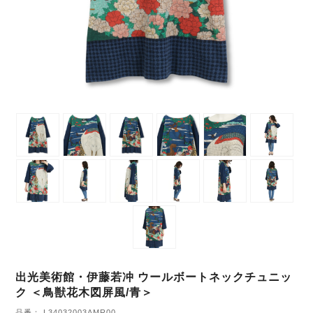
出光美術館・伊藤若冲 ウールボートネックチュニッ
ク ＜鳥獣花木図屏風/青＞
品番： L34032003AMR00