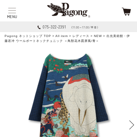
075-322-2391
（11:00～17:00/平日）
Pagong ネットショップ TOP
>
All item
>
レディース
>
NEW
> 出光美術館・伊
藤若冲 ウールボートネックチュニック ＜鳥獣花木図屏風/青＞