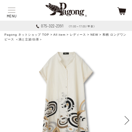
075-322-2391
（11:00～17:00/平日）
Pagong ネットショップ TOP
>
All item
>
レディース
>
NEW
> 和柄 ロングワン
ピース ＜渦と立波/白茶＞