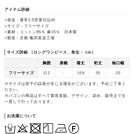
アイテム詳細
○発送：通常2-5営業日以内
○サイズ：フリーサイズ
○素材：コットン85％ 麻15％ 日本製
○製造：京都 亀田富染工場
サイズ詳細 （ロングワンピース、単位： cm）
胸囲
肩幅
着丈
裄丈
袖口幅
フリーサイズ
112
-
109
35
20
※サイズは若干の誤差が生じる場合がございます。予めご了承く
ださい。
※パゴンの商品はすべて製造直販。デザイン、染め、販売までを
一貫して行っております。
お洗濯について