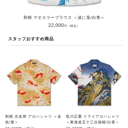
和柄 マオカラーブラウス ＜波に兎/白青＞
22,000
円（税込）
スタッフおすすめ商品
和柄 京友禅 アロハシャツ ＜金
歌川広重 ドライアロハシャツ
魚/黄＞
＜東海道五十三次箱根/白青＞