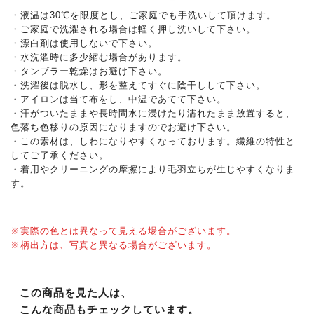
・液温は30℃を限度とし、ご家庭でも手洗いして頂けます。
・ご家庭で洗濯される場合は軽く押し洗いして下さい。
・漂白剤は使用しないで下さい。
・水洗濯時に多少縮む場合があります。
・タンブラー乾燥はお避け下さい。
・洗濯後は脱水し、形を整えてすぐに陰干しして下さい。
・アイロンは当て布をし、中温であてて下さい。
・汗がついたままや長時間水に浸けたり濡れたまま放置すると、
色落ち色移りの原因になりますのでお避け下さい。
・この素材は、しわになりやすくなっております。繊維の特性と
してご了承ください。
・着用やクリーニングの摩擦により毛羽立ちが生じやすくなりま
す。
※実際の色とは異なって見える場合がございます。
※柄出方は、写真と異なる場合がございます。
この商品を見た人は、
こんな商品もチェックしています。