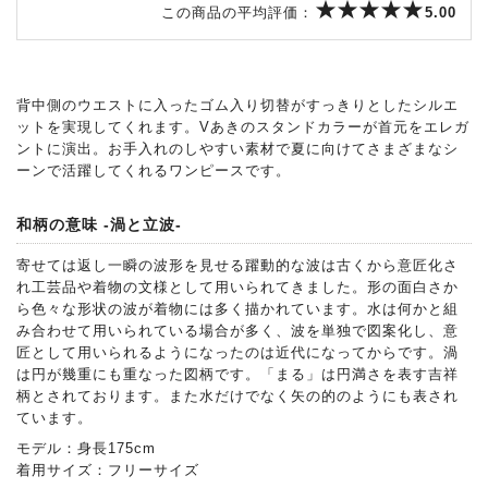
この商品の平均評価：
5.00
背中側のウエストに入ったゴム入り切替がすっきりとしたシルエ
ットを実現してくれます。Vあきのスタンドカラーが首元をエレガ
ントに演出。お手入れのしやすい素材で夏に向けてさまざまなシ
ーンで活躍してくれるワンピースです。
和柄の意味 -渦と立波-
寄せては返し一瞬の波形を見せる躍動的な波は古くから意匠化さ
れ工芸品や着物の文様として用いられてきました。形の面白さか
ら色々な形状の波が着物には多く描かれています。水は何かと組
み合わせて用いられている場合が多く、波を単独で図案化し、意
匠として用いられるようになったのは近代になってからです。渦
は円が幾重にも重なった図柄です。「まる」は円満さを表す吉祥
柄とされております。また水だけでなく矢の的のようにも表され
ています。
モデル：身長175cm
着用サイズ：フリーサイズ