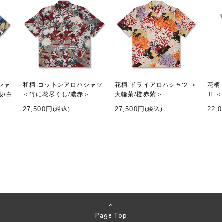
シャ
和柄 コットンアロハシャツ
花柄 ドライアロハシャツ ＜
花柄
根/白
＜竹に花尽くし/濃赤＞
大輪菊/橙赤紫＞
Ⅱ 
27,500円
27,500円
22,
(税込)
(税込)
Page Top