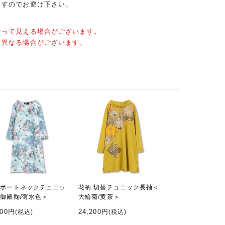
ますのでお避け下さい。
なって見える場合がございます。
と異なる場合がございます。
 ボートネックチュニッ
花柄 切替チュニック長袖＜
＜御殿鞠/薄水色＞
大輪菊/黄茶＞
000円
24,200円
(税込)
(税込)