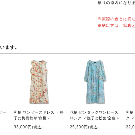
移りの原因になり
※実際の色とは異
※柄出方は、写真
ています。
ピー
和柄 ワンピースドレス ＜格
花柄 ピンタックワンピース
和柄
子に梅樹秋草/白橙＞
ロング ＜撫子と松葉/空色＞
ク 
33,000円
25,300円
22,
(税込)
(税込)