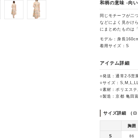
和柄の意味 -向い
同じモチーフが二
などによく見かけ
にまとめたものは
モデル：身長160c
着用サイズ：S
アイテム詳細
○発送：通常2-5営
○サイズ：S,M,L,L
○素材：ポリエステ
○製造：京都 亀田
サイズ詳細 （ロ
胸囲
S
86