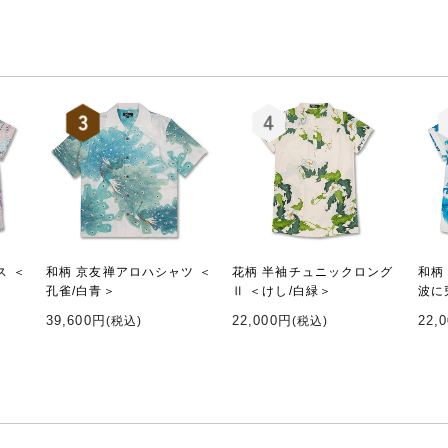
ス ＜
和柄 京友禅アロハシャツ ＜
花柄 半袖チュニックロング
和柄
孔雀/白青＞
Ⅱ ＜けし/白緑＞
波に
39,600円
22,000円
22,
(税込)
(税込)