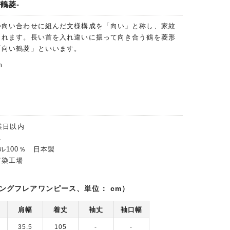
鶴菱-
つ向い合わせに組んだ文様構成を「向い」と称し、家紋
られます。長い首を入れ違いに振って向き合う鶴を菱形
「向い鶴菱」といいます。
m
業日以内
L
ル100％ 日本製
富染工場
ングフレアワンピース、単位： cm）
肩幅
着丈
袖丈
袖口幅
35.5
105
-
-