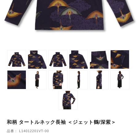
和柄 タートルネック長袖 ＜ジェット鶴/深紫＞
品番： L14012201VT-00