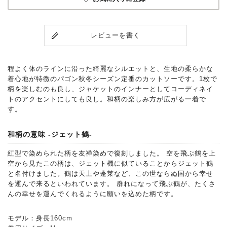
レビューを書く
程よく体のラインに沿った綺麗なシルエットと、生地の柔らかな
着心地が特徴のパゴン秋冬シーズン定番のカットソーです。1枚で
柄を楽しむのも良し、ジャケットのインナーとしてコーディネイ
トのアクセントにしても良し。和柄の楽しみ方が広がる一着で
す。
和柄の意味 -ジェット鶴-
紅型で染められた柄を友禅染めで復刻しました。 空を飛ぶ鶴を上
空から見たこの柄は、ジェット機に似ていることからジェット鶴
と名付けました。鶴は天上や蓬莱など、この世ならぬ国から幸せ
を運んで来るといわれています。 群れになって飛ぶ鶴が、たくさ
んの幸せを運んでくれるように願いを込めた柄です。
モデル：身長160cm