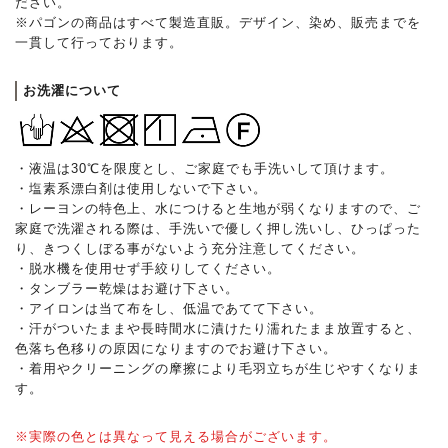
ださい。
※パゴンの商品はすべて製造直販。デザイン、染め、販売までを
一貫して行っております。
お洗濯について
・液温は30℃を限度とし、ご家庭でも手洗いして頂けます。
・塩素系漂白剤は使用しないで下さい。
・レーヨンの特色上、水につけると生地が弱くなりますので、ご
家庭で洗濯される際は、手洗いで優しく押し洗いし、ひっぱった
り、きつくしぼる事がないよう充分注意してください。
・脱水機を使用せず手絞りしてください。
・タンブラー乾燥はお避け下さい。
・アイロンは当て布をし、低温であてて下さい。
・汗がついたままや長時間水に漬けたり濡れたまま放置すると、
色落ち色移りの原因になりますのでお避け下さい。
・着用やクリーニングの摩擦により毛羽立ちが生じやすくなりま
す。
※実際の色とは異なって見える場合がございます。