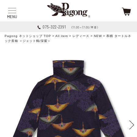
075-322-2391
（11:00～17:00/平日）
Pagong ネットショップ TOP
>
All item
>
レディース
>
NEW
> 和柄 タートルネ
ック長袖 ＜ジェット鶴/深紫＞