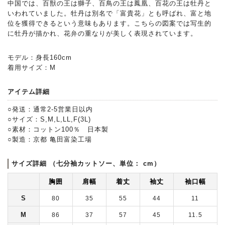
中国では、百獣の王は獅子、百鳥の王は鳳凰、百花の王は牡丹と
いわれていました。牡丹は別名で「富貴花」とも呼ばれ、富と地
位を獲得できるという意味もあります。こちらの図案では写生的
に牡丹が描かれ、花弁の重なりが美しく表現されています。
モデル：身長160cm
着用サイズ：M
アイテム詳細
○発送：通常2-5営業日以内
○サイズ：S,M,L,LL,F(3L)
○素材：コットン100％ 日本製
○製造：京都 亀田富染工場
サイズ詳細 （七分袖カットソー、単位： cm）
胸囲
肩幅
着丈
袖丈
袖口幅
S
80
35
55
44
11
M
86
37
57
45
11.5