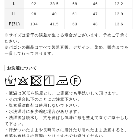
L
92
38.5
59
46
12.2
LL
98
40
61
47
12.9
F(3L)
104
41.5
63
48
13.6
※サイズは若干の誤差が生じる場合がございます。予めご了承く
ださい。
※パゴンの商品はすべて製造直販。デザイン、染め、販売までを
一貫して行っております。
お洗濯について
・液温は30℃を限度とし、ご家庭でも手洗いして頂けます。
・その場合以下のことにご注意下さい。
・塩素系漂白剤は使用しないで下さい。
・水洗濯時に多少縮む場合があります。
・洗濯後は脱水し、丈を伸ばし気味に形を整えて直ぐに陰干しし
て下さい。
・汗がついたままや長時間水に浸けたり濡れたまま放置すると、
色落ち色移りの原因になりますのでお避けください。