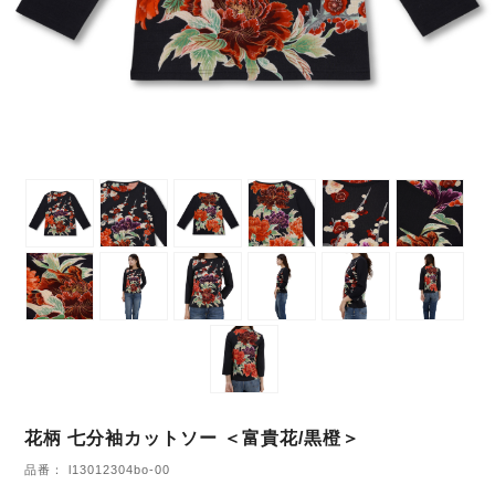
花柄 七分袖カットソー ＜富貴花/黒橙＞
品番： l13012304bo-00