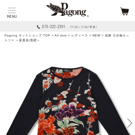
075-322-2391
（11:00～17:00/平日）
Pagong ネットショップ TOP
>
All item
>
レディース
>
NEW
> 花柄 七分袖カッ
トソー ＜富貴花/黒橙＞