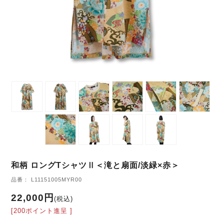
和柄 ロングTシャツⅡ＜滝と扇面/淡緑×赤＞
品番： L11151005MYR00
22,000円
(税込)
[200ポイント進呈 ]