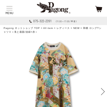
075-322-2391
（11:00～17:00/平日）
Pagong ネットショップ TOP
>
All item
>
レディース
>
NEW
> 和柄 ロングTシ
ャツⅡ＜滝と扇面/淡緑×赤＞