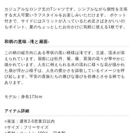
カジュアルなロング丈のTシャツです。シンプルながら個性を主張
する大人可愛いラフスタイルをお楽しみいただけます。 ポケット
付きで、サイドにはスリットが入っているため足さばきがいいの
もポイント。夏のちょっとしたお出かけに気軽に使える1枚です。
和柄の意味 -滝と扇面-
この柄の縦方向にある帯状の黒い模様は滝です。立波、流水が添
えられています。扇面には牡丹、菊、藤、菖蒲の花々が華やかに
描かれています。人生に例えられる水の流れに様々な花が描かれ
た扇が浮かぶ様子は、人生の豊かさを謳歌しているイメージを呼
び起します。平安の貴族たちの雅びな遊びを彷佛とさせる柄でも
あります。
モデル：身長173cm
アイテム詳細
○発送：通常2-5営業日以内
○サイズ：フリーサイズ