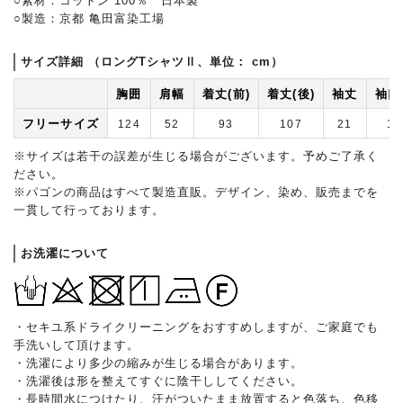
○素材：コットン 100％ 日本製
○製造：京都 亀田富染工場
サイズ詳細 （ロングTシャツⅡ、単位： cm）
胸囲
肩幅
着丈(前)
着丈(後)
袖丈
袖口
フリーサイズ
124
52
93
107
21
15
※サイズは若干の誤差が生じる場合がございます。予めご了承く
ださい。
※パゴンの商品はすべて製造直販。デザイン、染め、販売までを
一貫して行っております。
お洗濯について
・セキユ系ドライクリーニングをおすすめしますが、ご家庭でも
手洗いして頂けます。
・洗濯により多少の縮みが生じる場合があります。
・洗濯後は形を整えてすぐに陰干ししてください。
・長時間水につけたり、汗がついたまま放置すると色落ち、色移