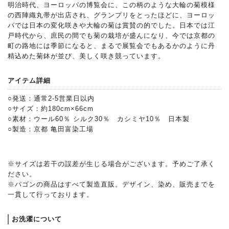
明治時代、ヨーロッパの博覧会に、この柄のような大輪の菊模様
の西陣織丸帯が出店され、グランプリをとったほどに、ヨーロッ
パでは日本の変化咲きや大輪の菊は賞賛の的でした。日本では江
戸時代から、庶民の間でも菊の栽培が盛んになり、今では京都の
町の路地には季節になると、まるで展覧会でもあるかのように丹
精込めた菊鉢が並び、美しく咲き競っています。
アイテム詳細
○発送：通常2-5営業日以内
○サイズ：約180cm×66cm
○素材：ウール60％ シルク30％ カシミヤ10％ 日本製
○製造：京都 亀田富染工場
※サイズは若干の誤差が生じる場合がございます。予めご了承く
ださい。
※パゴンの商品はすべて製造直販。デザイン、染め、販売までを
一貫して行っております。
お洗濯について