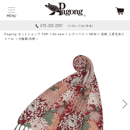
075-322-2391
（11:00～17:00/平日）
Pagong ネットショップ TOP
>
All item
>
レディース
>
NEW
> 花柄 三星毛糸ス
トール ＜大輪菊/赤橙＞