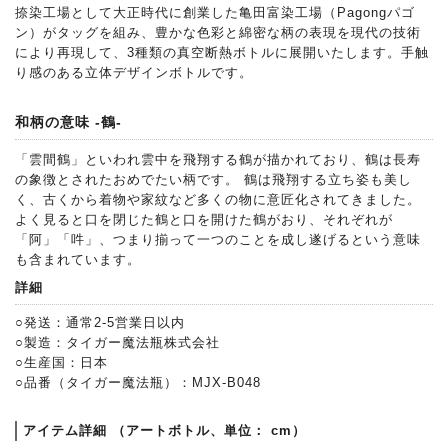
捺染工場として大正時代に創業した亀田富染工場（Pagongパゴ
ン）がタッグを組み、豊かな色彩と綿密な柄の表現を現代の技術
により再現して、3種類の真空断熱ボトルに展開いたします。手触
り感のある立体デザインボトルです。
和柄の意味 -鶴-
「雲間鶴」といわれ雲中を飛翔する鶴が描かれており、鶴は長寿
の象徴とされたおめでたい柄です。 鶴は飛翔する立ち姿も美し
く、古くから着物や家紋など多くの物に意匠化されてきました。
よく見ると口を閉じた鶴と口を開けた鶴がおり、それぞれが
「阿」「吽」、つまり揃って一つのことを成し遂げるという意味
も含まれています。
詳細
○発送：通常2-5営業日以内
○製造：タイガー魔法瓶株式会社
○生産国：日本
○品番（タイガー魔法瓶）：MJX-B048
アイテム詳細 （アートボトル、単位： cm）