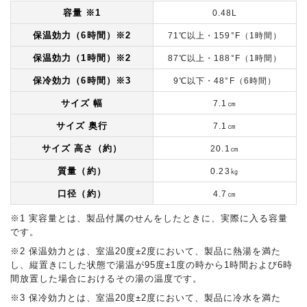
容量
※1
0.48L
保温効力（6時間）
※2
71℃以上・159°F（1時間）
保温効力（1時間）
※2
87℃以上・188°F（1時間）
保冷効力（6時間）
※3
9℃以下・48°F（6時間）
サイズ 幅
7.1㎝
サイズ 奥行
7.1㎝
サイズ 高さ（約）
20.1㎝
質量（約）
0.23㎏
口径（約）
4.7㎝
※1 実容量とは、製品付属のせんをしたときに、実際に入る容量
です。
※2 保温効力とは、室温20度±2度において、製品に熱湯を満た
し、縦置きにした状態で湯温が95度±1度の時から1時間および6時
間放置した場合におけるその湯の温度です。
※3 保冷効力とは、室温20度±2度において、製品に冷水を満た