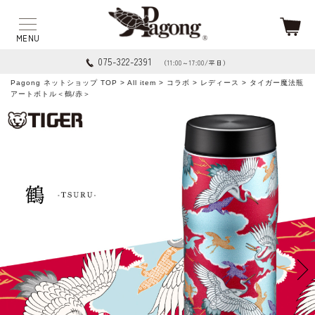
075-322-2391
（11:00～17:00/平日）
Pagong ネットショップ TOP
>
All item
>
コラボ
>
レディース
> タイガー魔法瓶
アートボトル＜鶴/赤＞