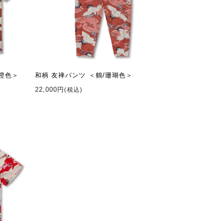
/橙色＞
和柄 友禅パンツ ＜鶴/珊瑚色＞
22,000円
(税込)