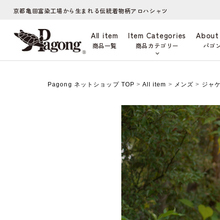
京都亀田富染工場から生まれる伝統着物柄アロハシャツ
All item
Item Categories
About
商品一覧
商品カテゴリー
パゴ
Pagong ネットショップ TOP
>
All item
>
メンズ
>
ジャ