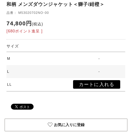
和柄 メンズダウンジャケット＜獅子/紺橙＞
品番： M53020702NO-00
74,800円
(税込)
[680ポイント進呈 ]
サイズ
M
-
L
-
LL
お気に入りに登録