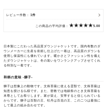
レビュー件数：
1件
この商品の平均評価：
5.00
日本製にこだわった高品質ダウンジャケットです。国内有数のダ
ウンメーカーに生産を依頼し仕上げた一着は、高品質のダウンを
使用し保温性にも優れています。暖かさとファッション性を備え
たダウンジャケットは、冬の装いをワンランクアップさせてくれ
る特別な一着です。
和柄の意味 -獅子-
獅子は想像上の動物です。文殊菩薩に使える霊獣で、文殊菩薩は
知恵を授ける仏様です。また、密教では地鎮祭のとき文殊菩薩を
本尊としてお祭りします。家が栄え、安寧すると信じられている
からです。獅子は百獣の王、牡丹は百花の王、この二つは最強に
して最上の組み合わせです。