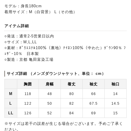
モデル：身長180cm
着用サイズ：M（白背景） L（その他）
アイテム詳細
○発送：通常2-5営業日以内
○サイズ：M,L,LL
○素材：ﾎﾟﾘｴｽﾃﾙ100％（裏地）ﾅｲﾛﾝ100％（中わた）ﾀﾞｳﾝ90％ ﾌ
ｪｻﾞｰ10％ 日本製
○製造：京都 亀田富染工場
サイズ詳細 （メンズダウンジャケット、単位： cm）
胸囲
肩幅
着丈
袖丈
袖口
M
118
48
80
66
14
L
122
50
82
67.5
14.5
LL
126
52
84
69
15
※サイズは若干の誤差が生じる場合がございます。予めご了承く
ださい。