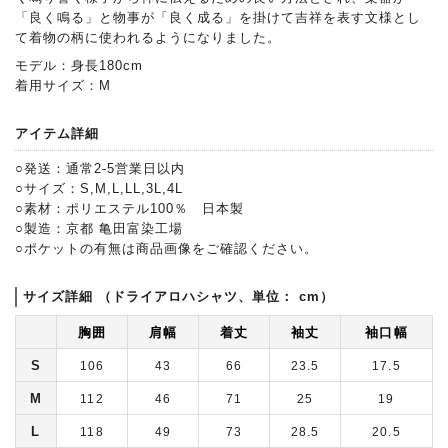
「良く鳴る」と物事が「良く成る」を掛けて吉祥を表す文様とし
て着物の柄に使われるようになりました。
モデル：身長180cm
着用サイズ：M
アイテム詳細
○発送：通常2-5営業日以内
○サイズ：S,M,L,LL,3L,4L
○素材：ポリエステル100％ 日本製
○製造：京都 亀田富染工場
○ポケットの有無は商品画像をご確認ください。
サイズ詳細 （ドライアロハシャツ、単位： cm）
胸囲
肩幅
着丈
袖丈
袖口幅
S
106
43
66
23.5
17.5
M
112
46
71
25
19
L
118
49
73
28.5
20.5