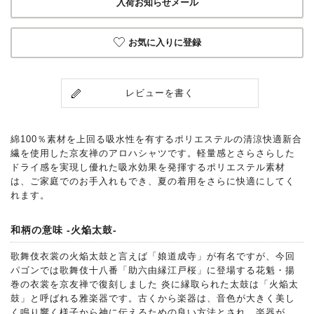
入荷お知らせメール
お気に入りに登録
レビューを書く
綿100％素材を上回る吸水性を有するポリエステルの清涼快適新合
繊を使用した京友禅のアロハシャツです。軽量感とさらさらした
ドライ感を実現し優れた吸水効果を発揮するポリエステル素材
は、ご家庭でのお手入れもでき、夏の着用をさらに快適にしてく
れます。
和柄の意味 -火焔太鼓-
歌舞伎衣裳の火焔太鼓と言えば「娘道成寺」が有名ですが、今回
パゴンでは歌舞伎十八番「助六由縁江戸桜」に登場する花魁・揚
巻の衣裳を京友禅で復刻しました 炎に縁取られた太鼓は「火焔太
鼓」と呼ばれる雅楽器です。古くから楽器は、音色が大きく美し
く鳴り響く様子から神に伝えるための良い方法とされ、楽器が