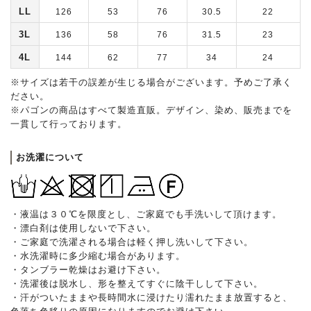
LL
126
53
76
30.5
22
3L
136
58
76
31.5
23
4L
144
62
77
34
24
※サイズは若干の誤差が生じる場合がございます。予めご了承く
ださい。
※パゴンの商品はすべて製造直販。デザイン、染め、販売までを
一貫して行っております。
お洗濯について
・液温は３０℃を限度とし、ご家庭でも手洗いして頂けます。
・漂白剤は使用しないで下さい。
・ご家庭で洗濯される場合は軽く押し洗いして下さい。
・水洗濯時に多少縮む場合があります。
・タンブラー乾燥はお避け下さい。
・洗濯後は脱水し、形を整えてすぐに陰干しして下さい。
・汗がついたままや長時間水に浸けたり濡れたまま放置すると、