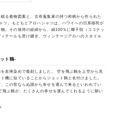
に眠る着物図案と、古布蒐集家の持つ和柄から作られた
ハシャツ。もともとアロハシャツは、ハワイへの日系移民が
物。その発祥の経緯から、絹100％に椰子殻（ココナッ
ディテールも受け継ぎ、ヴィンテージアロハのスタイル
ット鶴-
柄を友禅染めで復刻しました。 空を飛ぶ鶴を上空から見
ット機に似ていることからジェット鶴と名付けました。
ど、この世ならぬ国から幸せを運んで来るといわれてい
って飛ぶ鶴が、たくさんの幸せを運んでくれるように願い
m