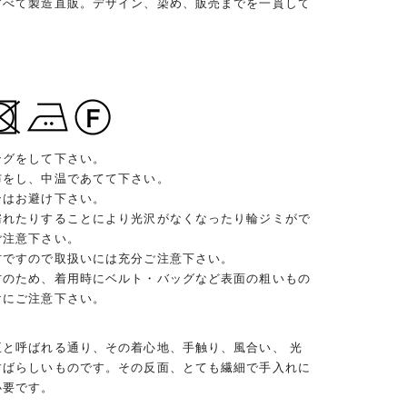
すべて製造直販。デザイン、染め、販売までを一貫して
ングをして下さい。
布をし、中温であてて下さい。
ンはお避け下さい。
濡れたりすることにより光沢がなくなったり輪ジミがで
ご注意下さい。
材ですので取扱いには充分ご注意下さい。
材のため、着用時にベルト・バッグなど表面の粗いもの
けにご注意下さい。
王と呼ばれる通り、その着心地、手触り、風合い、 光
すばらしいものです。その反面、とても繊細で手入れに
必要です。