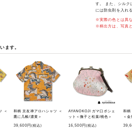
す。 また、シル
には防虫剤を入れ
※実際の色とは異
※柄出方は、写真
ています。
ツ ＜
和柄 京友禅アロハシャツ ＜
AYANOKOJI ガマ口ポシェ
和柄
鷹に几帳/濃黄＞
ット＜撫子と松葉/桃色＞
＜金
39,600円
16,500円
39,
(税込)
(税込)