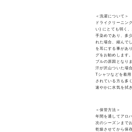
＜洗濯について＞
ドライクリーニング
い) にとても弱く
手染めであり、多
れた場合、縮んで
を耳にする事があ
グをお勧めします
ブルの原因となり
汗が沢山ついた場
Tシャツなどを着
されている方も多
速やかに水気を拭
＜保管方法＞
年間を通してアロ
次のシーズンまで
乾燥させてから保