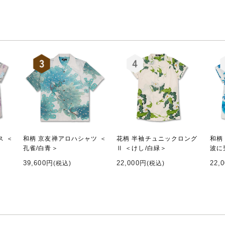
ス ＜
和柄 京友禅アロハシャツ ＜
花柄 半袖チュニックロング
和柄
孔雀/白青＞
Ⅱ ＜けし/白緑＞
波に
39,600円
22,000円
22,
(税込)
(税込)