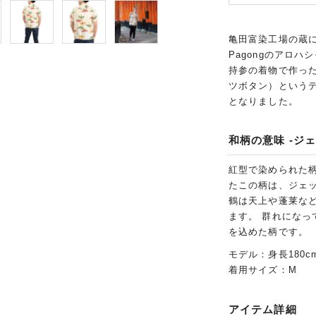
亀田富染工場の蔵
Pagongのアロ
持参の着物で作った
ツボタン）という
となりました。
和柄の意味 -ジェ
紅型で染められた
たこの柄は、ジェ
鶴は天上や蓬莱な
ます。 群れにな
を込めた柄です。
モデル：身長180c
着用サイズ：M
アイテム詳細