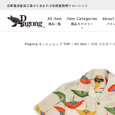
京都亀田富染工場から生まれる伝統着物柄アロハシャツ
All item
Item Categories
About
商品一覧
商品カテゴリー
パゴ
Pagong ネットショップ TOP
>
All item
> 和柄 京友禅ア