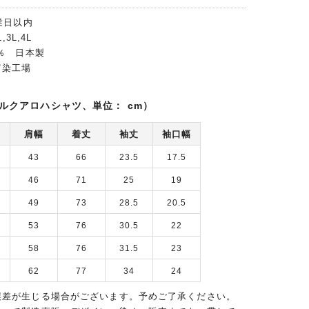
業日以内
,3L,4L
0％ 日本製
富染工場
ルクアロハシャツ、単位： cm）
肩幅
着丈
袖丈
袖口幅
43
66
23.5
17.5
46
71
25
19
49
73
28.5
20.5
53
76
30.5
22
58
76
31.5
23
62
77
34
24
誤差が生じる場合がございます。予めご了承ください。