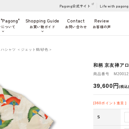
Pagong公式サイト
Life with pagong
 "Pagong"
Shopping Guide
Contact
Review
ンについて
お買い物ガイド
お問い合わせ
お客様の声
ロハシャツ ＜ジェット鶴/砂色＞
和柄 京友禅ア
商品番号 M20012
39,600円
(税込
[360ポイント進呈 ]
S