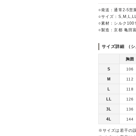
○発送：通常2-5営
○サイズ：S,M,L,LL
○素材：シルク10
○製造：京都 亀田
サイズ詳細 （シ
胸囲
S
106
M
112
L
118
LL
126
3L
136
4L
144
※サイズは若干の