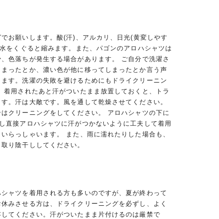
でお願いします。酸(汗)、アルカリ、日光(黄変しやす
、水をくぐると縮みます。また、パゴンのアロハシャツは
少、色落ちが発生する場合があります。 ご自分で洗濯さ
しまったとか、濃い色が他に移ってしまったとか言う声
ります。洗濯の失敗を避けるためにもドライクリーニン
。 着用されたあと汗がついたまま放置しておくと、トラ
ます。汗は大敵です。風を通して乾燥させてください。
合はクリーニングをしてください。 アロハシャツの下に
用し直接アロハシャツに汗がつかないように工夫して着用
くいらっしゃいます。 また、雨に濡れたりした場合も、
き取り陰干ししてください。
ハシャツを着用される方も多いのですが、夏が終わって
お休みさせる方は、ドライクリーニングを必ずし、よく
存してください。汗がついたまま片付けるのは厳禁で