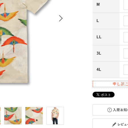
M
L
LL
3L
4L
申し訳