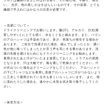
シルクは繊維の女王と呼ばれる通り、その着心地、手触り、風合
い、 光沢、色の美しさはすばらしいものです。その反面、とても
繊細で手入れにはかなりの注意が必要です。
＜洗濯について＞
ドライクリーニングでお願いします。酸(汗)、アルカリ、日光(黄
変しやすい) にとても弱く、水をくぐると縮みます。また、パゴン
のアロハシャツは手染めであり、多少、色落ちが発生する場合が
あります。 ご自分で洗濯された場合、縮んでしまったとか、濃い
色が他に移ってしまったとか言う声を耳にする事があります。洗
濯の失敗を避けるためにもドライクリーニングをお勧めします。
着用されたあと汗がついたまま放置しておくと、トラブルの原因
となります。汗は大敵です。風を通して乾燥させてください。汗
が沢山ついた場合はクリーニングをしてください。 アロハシャツ
の下にTシャツなどを着用し直接アロハシャツに汗がつかないよう
に工夫して着用されている方も多くいらっしゃいます。 また、雨
に濡れたりした場合も、速やかに水気を拭き取り陰干ししてくだ
さい。
＜保管方法＞