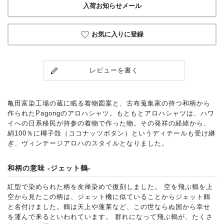
入荷お知らせメール
お気に入りに登録
レビューを書く
亀田富染工場の蔵に眠る着物図案と、古布蒐集家の持つ和柄から
作られたPagongのアロハシャツ。もともとアロハシャツは、ハワ
イへの日系移民が持参の着物で作った物。その発祥の経緯から、
絹100％に椰子殻（ココナッツボタン）というディテールも受け継
ぎ、ヴィンテージアロハのスタイルとなりました。
和柄の意味 -ジェット鶴-
紅型で染められた柄を友禅染めで復刻しました。 空を飛ぶ鶴を上
空から見たこの柄は、ジェット機に似ていることからジェット鶴
と名付けました。鶴は天上や蓬莱など、この世ならぬ国から幸せ
を運んで来るといわれています。 群れになって飛ぶ鶴が、たくさ