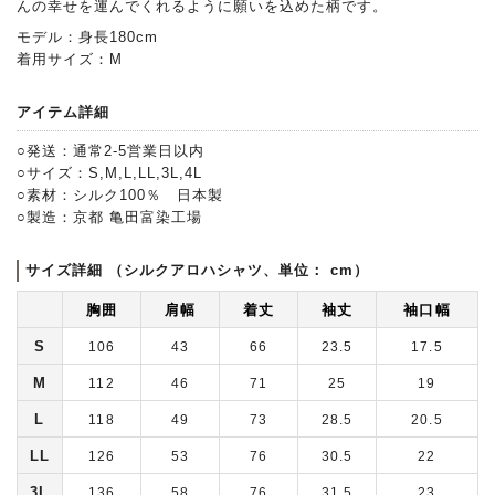
んの幸せを運んでくれるように願いを込めた柄です。
モデル：身長180cm
着用サイズ：M
アイテム詳細
○発送：通常2-5営業日以内
○サイズ：S,M,L,LL,3L,4L
○素材：シルク100％ 日本製
○製造：京都 亀田富染工場
サイズ詳細 （シルクアロハシャツ、単位： cm）
胸囲
肩幅
着丈
袖丈
袖口幅
S
106
43
66
23.5
17.5
M
112
46
71
25
19
L
118
49
73
28.5
20.5
LL
126
53
76
30.5
22
3L
136
58
76
31.5
23