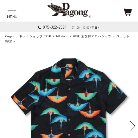
075-322-2391
（11:00～17:00/平日）
Pagong ネットショップ TOP
>
All item
> 和柄 京友禅アロハシャツ ＜ジェット
鶴/黒＞