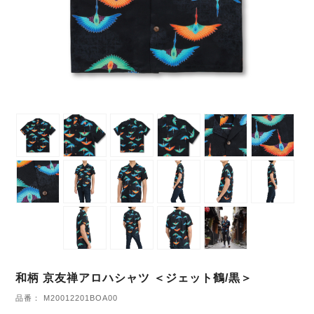
和柄 京友禅アロハシャツ ＜ジェット鶴/黒＞
品番： M20012201BOA00