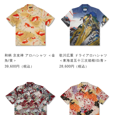
和柄 京友禅 アロハシャツ ＜金
歌川広重 ドライアロハシャツ
魚/黄＞
＜東海道五十三次箱根/白青＞
39,600円（税込）
28,600円（税込）