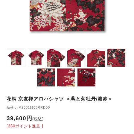
花柄 京友禅アロハシャツ ＜蔦と菊牡丹/濃赤＞
品番： M20011106RRD00
39,600円
(税込)
[360ポイント進呈 ]