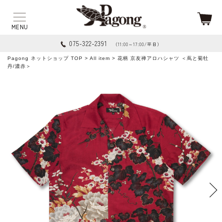
075-322-2391
（11:00～17:00/平日）
Pagong ネットショップ TOP
>
All item
> 花柄 京友禅アロハシャツ ＜蔦と菊牡
丹/濃赤＞