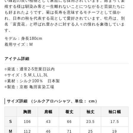
い縁起の良い植物として家紋にも採用されています。絡まって繁
殖する様は馴染み客と一生離れないことにつながると芸妓たちに
も好まれたようです。菊は長寿を意味するモチーフとして描か
れ、日本の秋を代表する花として愛好されています。牡丹は、別
名「富貴花」と呼ばれ豊かさに対する人々の憧れを象徴していま
す。
モデル：身長180cm
着用サイズ：M
アイテム詳細
○発送：通常2-5営業日以内
○サイズ：S,M,L,LL,3L
○素材：シルク100％ 日本製
○製造：京都 亀田富染工場
サイズ詳細 （シルクアロハシャツ、単位： cm）
胸囲
肩幅
着丈
袖丈
袖口幅
S
106
43
66
23.5
17.5
M
112
46
71
25
19