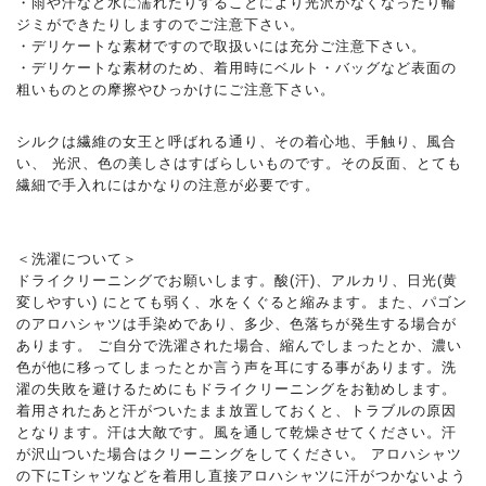
・雨や汗など水に濡れたりすることにより光沢がなくなったり輪
ジミができたりしますのでご注意下さい。
・デリケートな素材ですので取扱いには充分ご注意下さい。
・デリケートな素材のため、着用時にベルト・バッグなど表面の
粗いものとの摩擦やひっかけにご注意下さい。
シルクは繊維の女王と呼ばれる通り、その着心地、手触り、風合
い、 光沢、色の美しさはすばらしいものです。その反面、とても
繊細で手入れにはかなりの注意が必要です。
＜洗濯について＞
ドライクリーニングでお願いします。酸(汗)、アルカリ、日光(黄
変しやすい) にとても弱く、水をくぐると縮みます。また、パゴン
のアロハシャツは手染めであり、多少、色落ちが発生する場合が
あります。 ご自分で洗濯された場合、縮んでしまったとか、濃い
色が他に移ってしまったとか言う声を耳にする事があります。洗
濯の失敗を避けるためにもドライクリーニングをお勧めします。
着用されたあと汗がついたまま放置しておくと、トラブルの原因
となります。汗は大敵です。風を通して乾燥させてください。汗
が沢山ついた場合はクリーニングをしてください。 アロハシャツ
の下にTシャツなどを着用し直接アロハシャツに汗がつかないよう