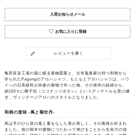
入荷お知らせメール
お気に入りに登録
レビューを書く
亀田富染工場の蔵に眠る着物図案と、古布蒐集家の持つ和柄から
作られたPagongのアロハシャツ。もともとアロハシャツは、ハワ
イへの日系移民が持参の着物で作った物。その発祥の経緯から、
絹100％に椰子殻（ココナッツボタン）というディテールも受け継
ぎ、ヴィンテージアロハのスタイルとなりました。
和柄の意味 -蔦と菊牡丹-
蔦は手のひら状の葉と蔓をなした茎が美しく、その風情が好まれ
ました。他の樹木や建物につたわって伸びることから生命力の強