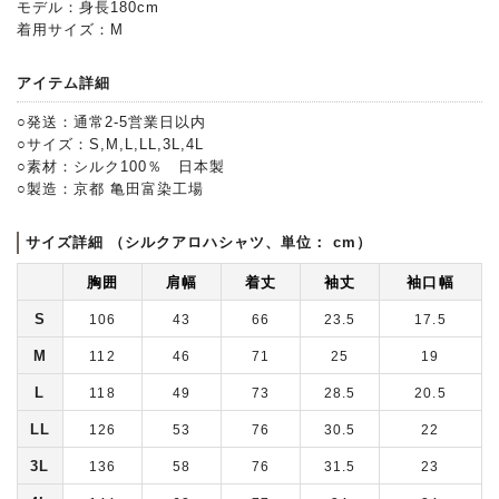
モデル：身長180cm
着用サイズ：M
アイテム詳細
○発送：通常2-5営業日以内
○サイズ：S,M,L,LL,3L,4L
○素材：シルク100％ 日本製
○製造：京都 亀田富染工場
サイズ詳細 （シルクアロハシャツ、単位： cm）
胸囲
肩幅
着丈
袖丈
袖口幅
S
106
43
66
23.5
17.5
M
112
46
71
25
19
L
118
49
73
28.5
20.5
LL
126
53
76
30.5
22
3L
136
58
76
31.5
23