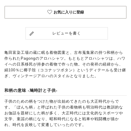
お気に入りに登録
レビューを書く
亀田富染工場の蔵に眠る着物図案と、古布蒐集家の持つ和柄から
作られたPagongのアロハシャツ。もともとアロハシャツは、ハワ
イへの日系移民が持参の着物で作った物。その発祥の経緯から、
絹100％に椰子殻（ココナッツボタン）というディテールも受け継
ぎ、ヴィンテージアロハのスタイルとなりました。
和柄の意味 -鳩時計と子供-
子供のための柄をつけた物が出始めてきたのも大正時代からで
す。「ぼんち柄」と呼ばれた子供の着物柄も明治時代は教訓的な
お伽話を題材にした柄が多く、大正時代には文化的なスポーツや
文学、童謡の柄になり、昭和時代になると戦車や戦闘機が描か
れ、時代を反映して変遷していったのです。