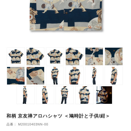
和柄 京友禅アロハシャツ ＜鳩時計と子供/紺＞
品番： M20010403NN-00