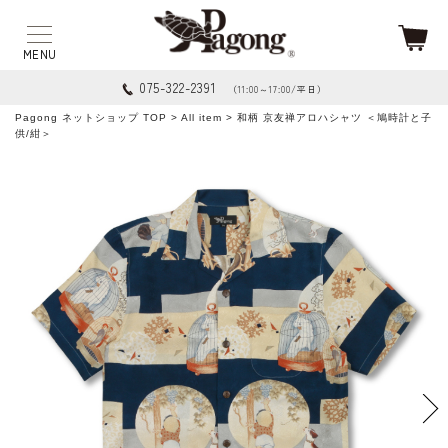
075-322-2391
（11:00～17:00/平日）
Pagong ネットショップ TOP
>
All item
> 和柄 京友禅アロハシャツ ＜鳩時計と子
供/紺＞