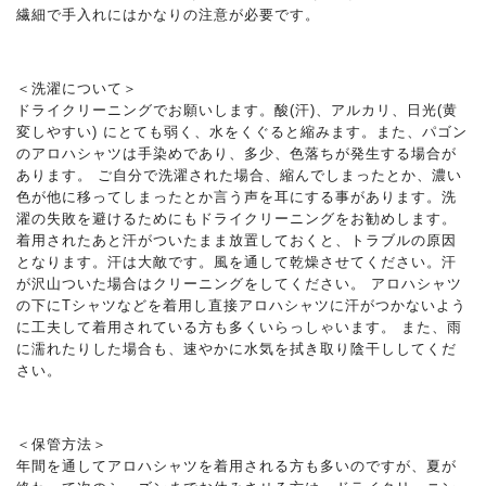
繊細で手入れにはかなりの注意が必要です。
＜洗濯について＞
ドライクリーニングでお願いします。酸(汗)、アルカリ、日光(黄
変しやすい) にとても弱く、水をくぐると縮みます。また、パゴン
のアロハシャツは手染めであり、多少、色落ちが発生する場合が
あります。 ご自分で洗濯された場合、縮んでしまったとか、濃い
色が他に移ってしまったとか言う声を耳にする事があります。洗
濯の失敗を避けるためにもドライクリーニングをお勧めします。
着用されたあと汗がついたまま放置しておくと、トラブルの原因
となります。汗は大敵です。風を通して乾燥させてください。汗
が沢山ついた場合はクリーニングをしてください。 アロハシャツ
の下にTシャツなどを着用し直接アロハシャツに汗がつかないよう
に工夫して着用されている方も多くいらっしゃいます。 また、雨
に濡れたりした場合も、速やかに水気を拭き取り陰干ししてくだ
さい。
＜保管方法＞
年間を通してアロハシャツを着用される方も多いのですが、夏が