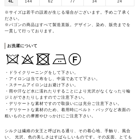
4L
144
62
77
34
24
※サイズは若干の誤差が生じる場合がございます。予めご了承く
ださい。
※パゴンの商品はすべて製造直販。デザイン、染め、販売までを
一貫して行っております。
お洗濯について
・ドライクリーニングをして下さい。
・アイロンは当て布をし、中温であてて下さい。
・スチームアイロンはお避け下さい。
・雨や汗など水に濡れたりすることにより光沢がなくなったり輪
ジミができたりしますのでご注意下さい。
・デリケートな素材ですので取扱いには充分ご注意下さい。
・デリケートな素材のため、着用時にベルト・バッグなど表面の
粗いものとの摩擦やひっかけにご注意下さい。
シルクは繊維の女王と呼ばれる通り、その着心地、手触り、風合
い、 光沢、色の美しさはすばらしいものです。その反面、とても