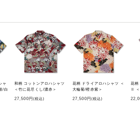
シャ
和柄 コットンアロハシャツ
花柄 ドライアロハシャツ ＜
花柄
根/白
＜竹に花尽くし/濃赤＞
大輪菊/橙赤紫＞
Ⅱ 
27,500円
27,500円
22,
(税込)
(税込)