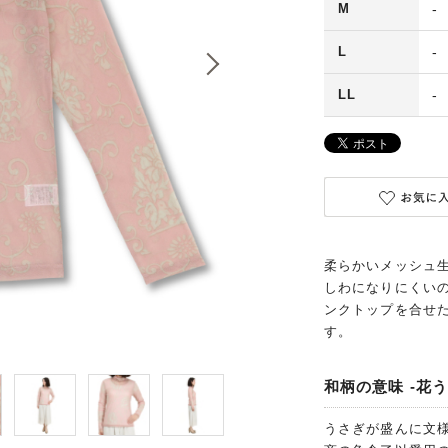
M
-
L
-
LL
-
柔らかいメッシュ
しわになりにくい
ンクトップを合せ
す。
和柄の意味 -花う
うさぎが盛んに文