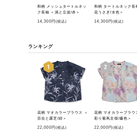
和柄 メッシュタートルネッ
和柄 タートルネック長
ク長袖 ＜渦と立波/赤＞
花うさぎ/水色＞
14,300円
14,300円
(税込)
(税込)
ランキング
花柄 マオカラーブラウス ＜
花柄 マオカラーブラウ
百合と露芝/紺＞
彩り菊蔦文様/藤色＞
22,000円
22,000円
(税込)
(税込)