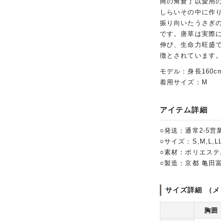
商の角倉了以愛用
しらいその中に作
振り向いたうさぎ
です。唐草は実際
伸び、生命力旺盛
徴とされています
モデル：身長160c
着用サイズ：M
アイテム詳細
○発送：通常2-5営
○サイズ：S,M,L,L
○素材：ポリエステ
○製造：京都 亀田
サイズ詳細 （メ
胸囲