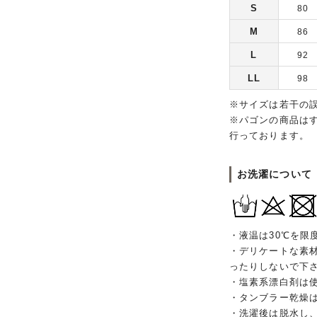
S
80
M
86
L
92
LL
98
※サイズは若干の
※パゴンの商品は
行っております。
お洗濯について
・液温は30℃を限
・デリケートな素
ったりしないで下
・塩素系漂白剤は
・タンブラー乾燥
・洗濯後は脱水し