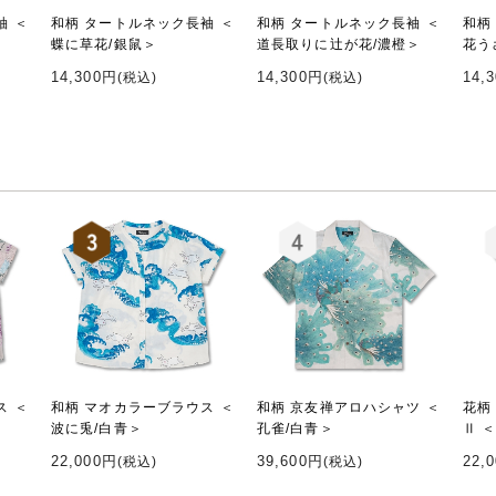
袖 ＜
和柄 タートルネック長袖 ＜
和柄 タートルネック長袖 ＜
和柄
蝶に草花/銀鼠＞
道長取りに辻が花/濃橙＞
花う
14,300円
14,300円
14,
(税込)
(税込)
ス ＜
和柄 マオカラーブラウス ＜
和柄 京友禅アロハシャツ ＜
花柄
波に兎/白青＞
孔雀/白青＞
Ⅱ 
22,000円
39,600円
22,
(税込)
(税込)