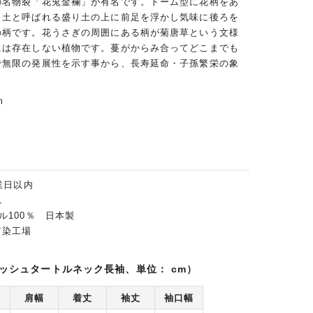
の名物裂「花兎金襴」が有名です。ドーム型に花柄をあ
り土と呼ばれる盛り土の上に前足を浮かし気味に後ろを
の柄です。花うさぎの周囲にある柄が菊唐草という文様
には存在しない植物です。蔓がからみ合ってどこまでも
で無限の発展性を示す事から、長寿延命・子孫繁栄の象
。
m
業日以内
L
ル100％ 日本製
富染工場
ッシュタートルネック長袖、単位： cm）
肩幅
着丈
袖丈
袖口幅