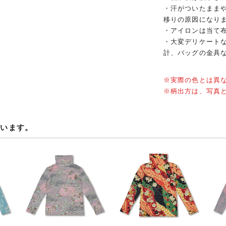
・汗がついたまま
移りの原因になり
・アイロンは当て
・大変デリケート
計、バッグの金具
※実際の色とは異
※柄出方は、写真
ています。