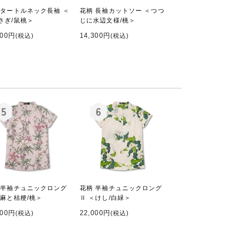
 タートルネック長袖 ＜
花柄 長袖カットソー ＜つつ
さぎ/鼠桃＞
じに水辺文様/桃＞
300円
14,300円
(税込)
(税込)
 半袖チュニックロング
花柄 半袖チュニックロング
＜麻と桔梗/桃＞
Ⅱ ＜けし/白緑＞
000円
22,000円
(税込)
(税込)