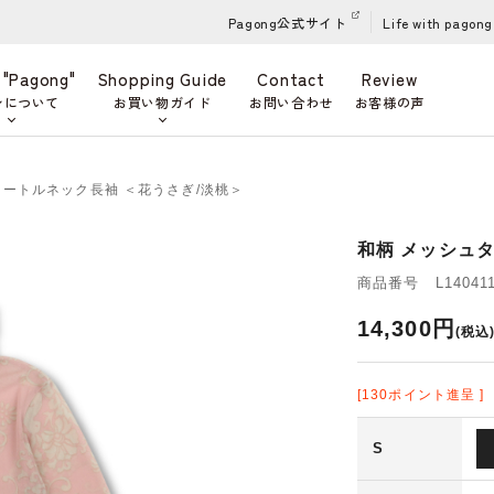
Pagong公式サイト
Life with pagong
 "Pagong"
Shopping Guide
Contact
Review
ンについて
お買い物ガイド
お問い合わせ
お客様の声
タートルネック長袖 ＜花うさぎ/淡桃＞
和柄 メッシュ
商品番号 L140411
14,300円
(税込
[130ポイント進呈 ]
S