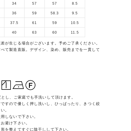
34
57
57
8.5
36
59
58.3
9.5
37.5
61
59
10.5
40
63
60
11.5
誤差が生じる場合がございます。予めご了承ください。
すべて製造直販。デザイン、染め、販売までを一貫して
度とし、ご家庭でも手洗いして頂けます。
材ですので優しく押し洗いし、ひっぱったり、きつく絞
さい。
使用しないで下さい。
はお避け下さい。
、形を整えてすぐに陰干しして下さい。