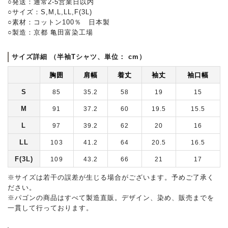
○発送：通常2-5営業日以内
○サイズ：S,M,L,LL,F(3L)
○素材：コットン100％ 日本製
○製造：京都 亀田富染工場
サイズ詳細 （半袖Tシャツ、単位： cm）
胸囲
肩幅
着丈
袖丈
袖口幅
S
85
35.2
58
19
15
M
91
37.2
60
19.5
15.5
L
97
39.2
62
20
16
LL
103
41.2
64
20.5
16.5
F(3L)
109
43.2
66
21
17
※サイズは若干の誤差が生じる場合がございます。予めご了承く
ださい。
※パゴンの商品はすべて製造直販。デザイン、染め、販売までを
一貫して行っております。