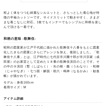
程よく体をつつむ綺麗なシルエットと、さらっとした着心地が特
徴の半袖カットソーです。サイドスリットで動きやすく、さまざ
まな着こなしに対応。1枚でもインナーでもシンプルに和柄を楽し
んで頂ける一着です。
和柄の意味 -歌舞伎-
昭和の図案家が江戸千代紙に描かれた歌舞伎十八番をもとに図案
化したきもの図案にさらにアレンジを加え、復刻しました。「歌
舞伎十八番」とは、江戸時代に七代目市川團十郎が市川宗家（成
田屋）のお家芸として定めた１８番の歌舞伎演目のことです。そ
の中の９演目（暫（しばらく）・矢の根・嫐（うわなり）・蛇柳
（じゃやなぎ）・七つ面・解脱・助六・鳴神（なるかみ）・勧進
帳）が描かれています。
モデル：身長160cm
着用サイズ：M
アイテム詳細