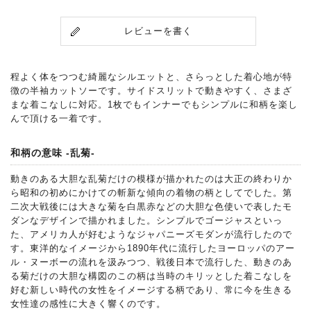
レビューを書く
程よく体をつつむ綺麗なシルエットと、さらっとした着心地が特
徴の半袖カットソーです。サイドスリットで動きやすく、さまざ
まな着こなしに対応。1枚でもインナーでもシンプルに和柄を楽し
んで頂ける一着です。
和柄の意味 -乱菊-
動きのある大胆な乱菊だけの模様が描かれたのは大正の終わりか
ら昭和の初めにかけての斬新な傾向の着物の柄としてでした。第
二次大戦後には大きな菊を白黒赤などの大胆な色使いで表したモ
ダンなデザインで描かれました。シンプルでゴージャスといっ
た、アメリカ人が好むようなジャパニーズモダンが流行したので
す。東洋的なイメージから1890年代に流行したヨーロッパのアー
ル・ヌーボーの流れを汲みつつ、戦後日本で流行した、動きのあ
る菊だけの大胆な構図のこの柄は当時のキリッとした着こなしを
好む新しい時代の女性をイメージする柄であり、常に今を生きる
女性達の感性に大きく響くのです。