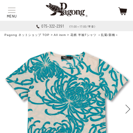
075-322-2391
（11:00～17:00/平日）
Pagong ネットショップ TOP
>
All item
> 花柄 半袖Tシャツ ＜乱菊/新橋＞