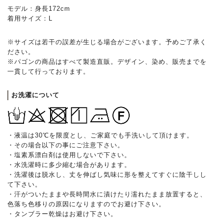
モデル：身長172cm
着用サイズ：L
※サイズは若干の誤差が生じる場合がございます。予めご了承く
ださい。
※パゴンの商品はすべて製造直販。デザイン、染め、販売までを
一貫して行っております。
お洗濯について
・液温は30℃を限度とし、ご家庭でも手洗いして頂けます。
・その場合以下の事にご注意下さい。
・塩素系漂白剤は使用しないで下さい。
・水洗濯時に多少縮む場合があります。
・洗濯後は脱水し、丈を伸ばし気味に形を整えてすぐに陰干しし
て下さい。
・汗がついたままや長時間水に漬けたり濡れたまま放置すると、
色落ち色移りの原因になりますのでお避け下さい。
・タンブラー乾燥はお避け下さい。