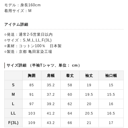
モデル：身長160cm
着用サイズ：M
アイテム詳細
○発送：通常2-5営業日以内
○サイズ：S,M,L,LL,F(3L)
○素材：コットン100％ 日本製
○製造：京都 亀田富染工場
サイズ詳細 （半袖Tシャツ、単位： cm）
胸囲
肩幅
着丈
袖丈
袖口幅
S
85
35.2
58
19
15
M
91
37.2
60
19.5
15.5
L
97
39.2
62
20
16
LL
103
41.2
64
20.5
16.5
F(3L)
109
43.2
66
21
17