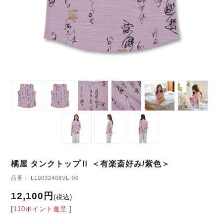
橘屋 タンクトップⅡ ＜有楽斎好み/紫色＞
品番： L10032406VL-00
12,100円
(税込)
[110ポイント進呈 ]