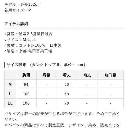
モデル：身長162cm
着用サイズ：M
アイテム詳細
○発送：通常2-5営業日以内
○サイズ：M,L,LL
○素材：コットン100％ 日本製
○製造：京都 亀田富染工場
サイズ詳細 （タンクトップⅡ、単位： cm）
胸囲
肩幅
着丈
袖丈
袖口幅
M
94
-
66
-
-
L
100
-
68
-
-
LL
106
-
70
-
-
※サイズは若干の誤差が生じる場合がございます。予めご了承く
ださい。
※パゴンの商品はすべて製造直販。デザイン、染め、販売までを