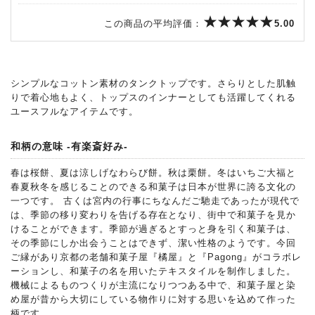
この商品の平均評価：
5.00
シンプルなコットン素材のタンクトップです。さらりとした肌触
りで着心地もよく、トップスのインナーとしても活躍してくれる
ユースフルなアイテムです。
和柄の意味 -有楽斎好み-
春は桜餅、夏は涼しげなわらび餅。秋は栗餅。冬はいちご大福と
春夏秋冬を感じることのできる和菓子は日本が世界に誇る文化の
一つです。 古くは宮内の行事にちなんだご馳走であったが現代で
は、季節の移り変わりを告げる存在となり、街中で和菓子を見か
けることができます。季節が過ぎるとすっと身を引く和菓子は、
その季節にしか出会うことはできず、潔い性格のようです。今回
ご縁があり京都の老舗和菓子屋『橘屋』と『Pagong』がコラボレ
ーションし、和菓子の名を用いたテキスタイルを制作しました。
機械によるものつくりが主流になりつつある中で、和菓子屋と染
め屋が昔から大切にしている物作りに対する思いを込めて作った
柄です。