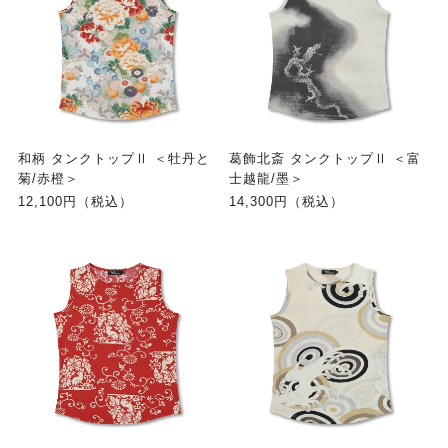
和柄 タンクトップⅡ ＜牡丹と
葛飾北斎 タンクトップⅡ ＜富
菊/赤橙＞
士越龍/墨＞
12,100円（税込）
14,300円（税込）