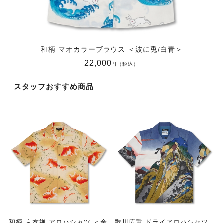
和柄 マオカラーブラウス ＜波に兎/白青＞
22,000
円（税込）
スタッフおすすめ商品
和柄 京友禅 アロハシャツ ＜金
歌川広重 ドライアロハシャツ