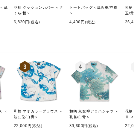
 ＜乱
花柄 クッションカバー ＜さ
トートバッグ＜源氏車/赤橙
和柄
くら/桃＞
＞
玉/
6,820円
4,400円
26,
(税込)
(税込)
ス ＜
和柄 マオカラーブラウス ＜
和柄 京友禅アロハシャツ ＜
花柄
波に兎/白青＞
孔雀/白青＞
Ⅱ 
22,000円
39,600円
22,
(税込)
(税込)