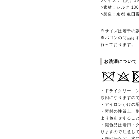
○サイズ：【約】19
○素材：シルク 1
○製造：京都 亀田
※サイズは若干の
※パゴンの商品は
行っております。
お洗濯について
・ドライクリーニ
原因になりますの
・アイロンがけの
・素材の性質上、
より色あせするこ
・濃色品は着用・
りますので注意し
・雨や汗など、水