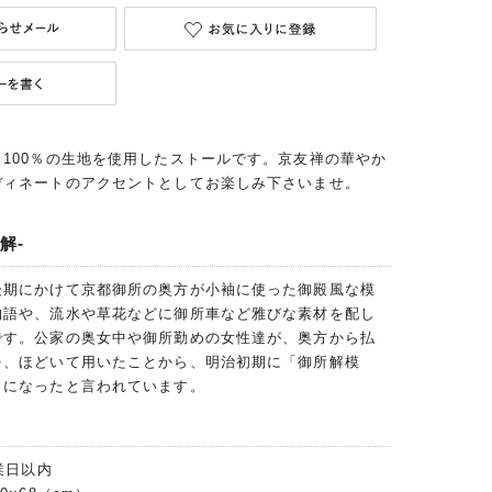
100％の生地を使用したストールです。京友禅の華やか
ディネートのアクセントとしてお楽しみ下さいませ。
解-
後期にかけて京都御所の奥方が小袖に使った御殿風な模
物語や、流水や草花などに御所車など雅びな素材を配し
です。公家の奥女中や御所勤めの女性達が、奥方から払
を、ほどいて用いたことから、明治初期に「御所解模
うになったと言われています。
業日以内