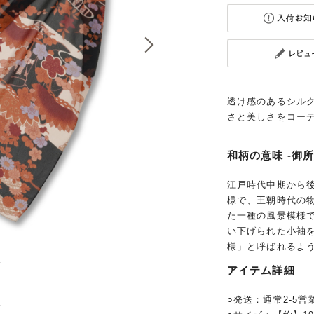
透け感のあるシルク
さと美しさをコー
和柄の意味 -御所
江戸時代中期から
様で、王朝時代の
た一種の風景模様
い下げられた小袖
様」と呼ばれるよ
アイテム詳細
○発送：通常2-5営