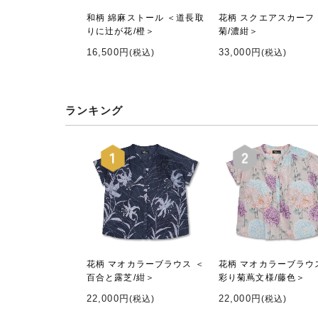
和柄 綿麻ストール ＜道長取
花柄 スクエアスカーフ
りに辻が花/橙＞
菊/濃紺＞
16,500円
33,000円
(税込)
(税込)
ランキング
花柄 マオカラーブラウス ＜
花柄 マオカラーブラウ
百合と露芝/紺＞
彩り菊蔦文様/藤色＞
22,000円
22,000円
(税込)
(税込)