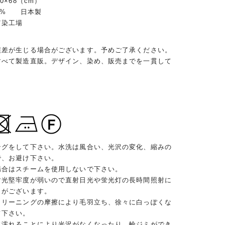
0×68（cm）
00% 日本製
富染工場
誤差が生じる場合がございます。予めご了承ください。
すべて製造直販。デザイン、染め、販売までを一貫して
ングをして下さい。水洗は風合い、光沢の変化、縮みの
で、お避け下さい。
場合はスチームを使用しないで下さい。
耐光堅牢度が弱いので直射日光や蛍光灯の長時間照射に
とがございます。
クリーニングの摩擦により毛羽立ち、徐々に白っぽくな
て下さい。
に濡れることにより光沢がなくなったり、輪ジミができ