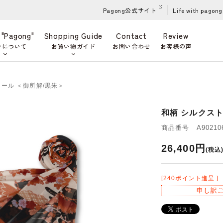
Pagong公式サイト
Life with pagong
 "Pagong"
Shopping Guide
Contact
Review
ンについて
お買い物ガイド
お問い合わせ
お客様の声
トール ＜御所解/黒朱＞
和柄 シルクスト
商品番号 A902106
26,400円
(税込
[240ポイント進呈 ]
申し訳