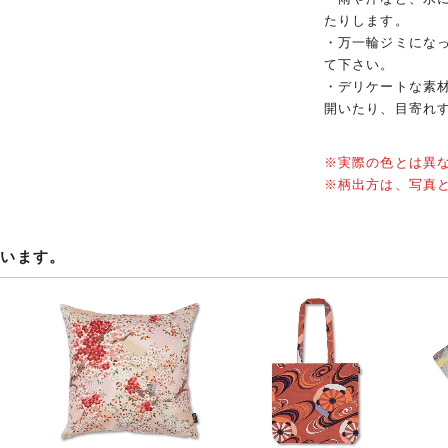
たりします。
・万一輪ジミにな
て下さい。
・デリケートな素
開いたり、目寄れ
※実際の色とは異
※柄出方は、写真
ています。