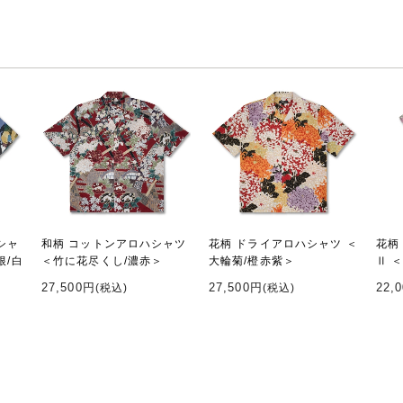
シャ
和柄 コットンアロハシャツ
花柄 ドライアロハシャツ ＜
花柄
根/白
＜竹に花尽くし/濃赤＞
大輪菊/橙赤紫＞
Ⅱ 
27,500円
27,500円
22,
(税込)
(税込)