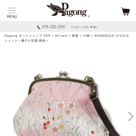
075-322-2391
（11:00～17:00/平日）
Pagong ネットショップ TOP
>
All item
>
雑貨
>
小物
> AYANOKOJI ガマ口ポ
シェット＜撫子と松葉/桃色＞