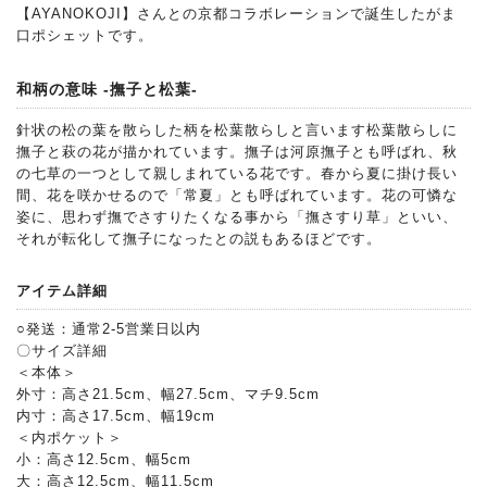
【AYANOKOJI】さんとの京都コラボレーションで誕生したがま
口ポシェットです。
和柄の意味 -撫子と松葉-
針状の松の葉を散らした柄を松葉散らしと言います松葉散らしに
撫子と萩の花が描かれています。撫子は河原撫子とも呼ばれ、秋
の七草の一つとして親しまれている花です。春から夏に掛け長い
間、花を咲かせるので「常夏」とも呼ばれています。花の可憐な
姿に、思わず撫でさすりたくなる事から「撫さすり草」といい、
それが転化して撫子になったとの説もあるほどです。
アイテム詳細
○発送：通常2-5営業日以内
〇サイズ詳細
＜本体＞
外寸：高さ21.5cm、幅27.5cm、マチ9.5cm
内寸：高さ17.5cm、幅19cm
＜内ポケット＞
小：高さ12.5cm、幅5cm
大：高さ12.5cm、幅11.5cm