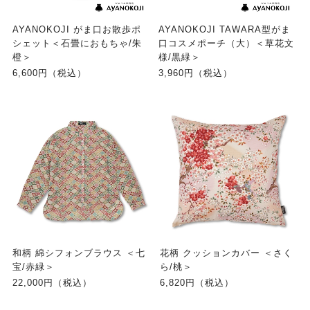
AYANOKOJI がま口お散歩ポ
AYANOKOJI TAWARA型がま
シェット＜石畳におもちゃ/朱
口コスメポーチ（大）＜草花文
橙＞
様/黒緑＞
6,600円（税込）
3,960円（税込）
和柄 綿シフォンブラウス ＜七
花柄 クッションカバー ＜さく
宝/赤緑＞
ら/桃＞
22,000円（税込）
6,820円（税込）