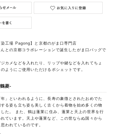
染工場 Pagong】と京都のがま口専門店
I】さんとの京都コラボレーションで誕生したがま口バッグで
デジカメなどを入れたり、リップや鍵などを入れてちょ
トのようにご使用いただけるポシェットです。
鶴菱-
万年」といわれるように、長寿の象徴とされたおめでた
翔する姿も立ち姿も美しく古くから着物を始め多くの物
ました。 また、鶴は蓬莱に住み、蓬莱と天上の世界を行
われています。天上や蓬莱など、この世ならぬ国々から
と思われているのです。