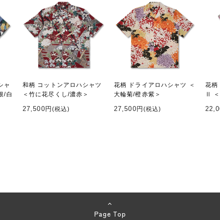
シャ
和柄 コットンアロハシャツ
花柄 ドライアロハシャツ ＜
花柄
根/白
＜竹に花尽くし/濃赤＞
大輪菊/橙赤紫＞
Ⅱ 
27,500円
27,500円
22,
(税込)
(税込)
Page Top