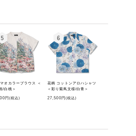
 マオカラーブラウス ＜
花柄 コットンアロハシャツ
画/白桃＞
＜彩り菊蔦文様/白青＞
000円
27,500円
(税込)
(税込)