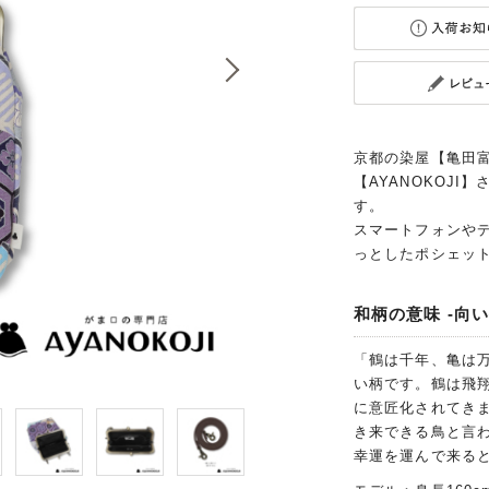
京都の染屋【亀田富
【AYANOKOJ
す。
スマートフォンや
っとしたポシェッ
和柄の意味 -向い
「鶴は千年、亀は
い柄です。鶴は飛
に意匠化されてき
き来できる鳥と言
幸運を運んで来る