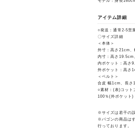
モデル：身長160c
アイテム詳細
○発送：通常2-5営
〇サイズ詳細
＜本体＞
外寸：高さ21cm、幅
内寸：高さ19.5cm
内ポケット：高さ9.
外ポケット：高さ14
＜ベルト＞
合皮 幅1cm、長さ
○素材：(表)コット
100％(外ポケット)
※サイズは若干の
※パゴンの商品は
行っております。