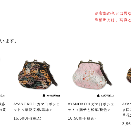
※実際の色とは異
※柄出方は、写真
ています。
散歩
AYANOKOJI ガマ口ポシェ
AYANOKOJI ガマ口ポシェ
AYA
/黄
ット＜草花文様/黒緑＞
ット＜撫子と松葉/桃色＞
ま口
草花
16,500円
16,500円
(税込)
(税込)
3,9