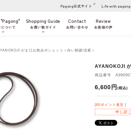
Pagong公式サイト
Life with pagong
 "Pagong"
Shopping Guide
Contact
Review
ンについて
お買い物ガイド
お問い合わせ
お客様の声
AYANOKOJI がま口お散歩ポシェット＜向い鶴菱/淡紫＞
AYANOKOJ
商品番号 A990907
6,600円
(税込)
[60ポイント進呈 ]
申し訳