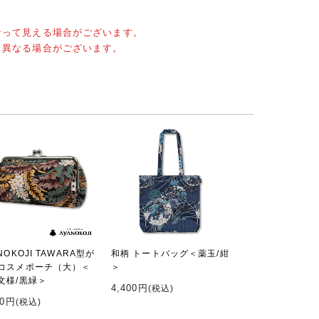
なって見える場合がございます。
と異なる場合がございます。
NOKOJI TAWARA型が
和柄 トートバッグ＜薬玉/紺
コスメポーチ（大）＜
＞
文様/黒緑＞
4,400円
(税込)
60円
(税込)