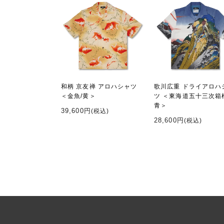
和柄 京友禅 アロハシャツ
歌川広重 ドライアロハ
＜金魚/黄＞
ツ ＜東海道五十三次箱
青＞
39,600円
(税込)
28,600円
(税込)