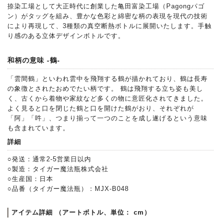
捺染工場として大正時代に創業した亀田富染工場（Pagongパゴ
ン）がタッグを組み、豊かな色彩と綿密な柄の表現を現代の技術
により再現して、3種類の真空断熱ボトルに展開いたします。手触
り感のある立体デザインボトルです。
和柄の意味 -鶴-
「雲間鶴」といわれ雲中を飛翔する鶴が描かれており、鶴は長寿
の象徴とされたおめでたい柄です。 鶴は飛翔する立ち姿も美し
く、古くから着物や家紋など多くの物に意匠化されてきました。
よく見ると口を閉じた鶴と口を開けた鶴がおり、それぞれが
「阿」「吽」、つまり揃って一つのことを成し遂げるという意味
も含まれています。
詳細
○発送：通常2-5営業日以内
○製造：タイガー魔法瓶株式会社
○生産国：日本
○品番（タイガー魔法瓶）：MJX-B048
アイテム詳細 （アートボトル、単位： cm）