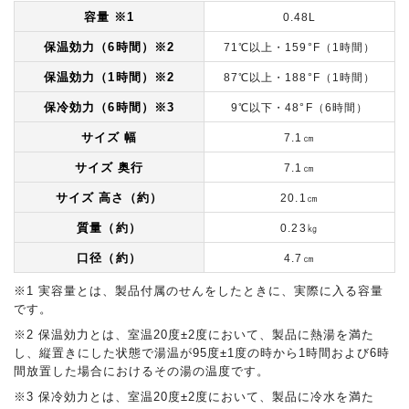
容量
※1
0.48L
保温効力（6時間）
※2
71℃以上・159°F（1時間）
保温効力（1時間）
※2
87℃以上・188°F（1時間）
保冷効力（6時間）
※3
9℃以下・48°F（6時間）
サイズ 幅
7.1㎝
サイズ 奥行
7.1㎝
サイズ 高さ（約）
20.1㎝
質量（約）
0.23㎏
口径（約）
4.7㎝
※1 実容量とは、製品付属のせんをしたときに、実際に入る容量
です。
※2 保温効力とは、室温20度±2度において、製品に熱湯を満た
し、縦置きにした状態で湯温が95度±1度の時から1時間および6時
間放置した場合におけるその湯の温度です。
※3 保冷効力とは、室温20度±2度において、製品に冷水を満た