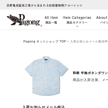
京都亀田富染工場から生まれる伝統着物柄アロハシャツ
All item
Item Categories
About
商品一覧
商品カテゴリー
パゴ
Pagong ネットショップ TOP
> 入荷お知らせメール配信
和柄 半袖ボタンダウン
商品が入荷次第、メ
入荷お知らせメール申込