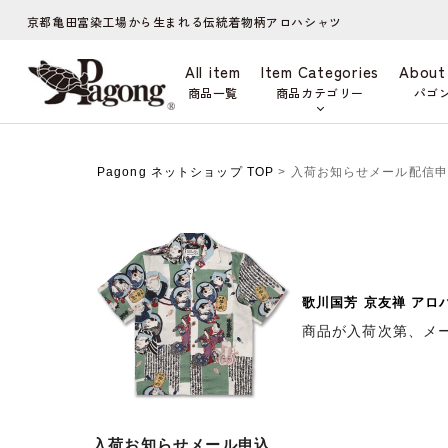
京都亀田富染工場から生まれる伝統着物柄アロハシャツ
All item
Item Categories
About
商品一覧
商品カテゴリー
パゴ
Pagong ネットショップ TOP
> 入荷お知らせメール配信
歌川国芳 京友禅 アロ
商品が入荷次第、メ
入荷お知らせメール申込