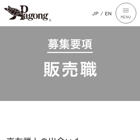
JP
/
EN
MENU