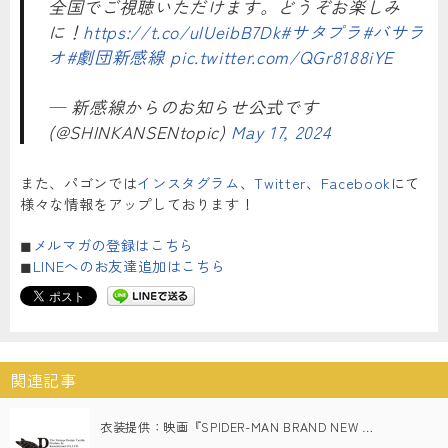
全国でご視聴いただけます。どうぞお楽しみ
に！
https://t.co/ulUeibB7Dk
#サタプラ
#バサラ
オ
#劇団新感線
pic.twitter.com/QGr8188iYE
— 新感線からのお知らせ公式です
(@SHINKANSENtopic)
May 17, 2024
また、パゴンでは
インスタグラム
、
Twitter
、
Facebook
にて
様々な情報をアップしております！
◼︎
メルマガの登録はこちら
◼︎
LINEへのお友達追加はこちら
関連記事
衣装提供：映画『SPIDER-MAN BRAND NEW …