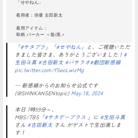
「せやねん」
着用者：俳優 古田新太
着用アイテム：
和柄 パーカー ＜龍/黒＞
「
#サタプラ
」「
#せやねん
」と、ご視聴いただ
きました皆さま、ありがとうございました！
#
生田斗真
#古田新太
#バサラオ
#劇団新感線
pic.twitter.com/fSeoLwizMg
— 新感線からのお知らせ公式です
(@SHINKANSENtopic)
May 18, 2024
本日 7時59分～、
MBS/TBS「
#サタデープラス
」に
#生田斗真
さん
#古田新太
さん がゲストで生出演しま
す！