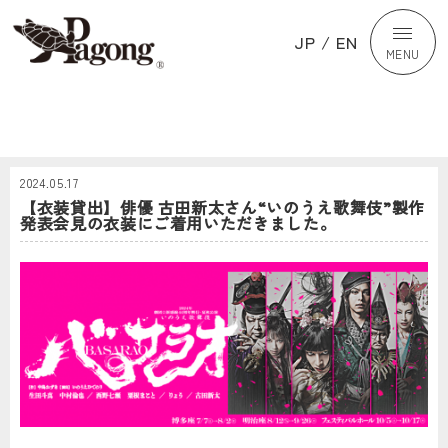
JP
/
EN
MENU
2024.05.17
【衣装貸出】俳優 古田新太さん“いのうえ歌舞伎”製作
発表会見の衣装にご着用いただきました。