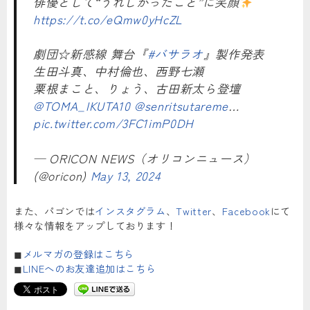
俳優として“うれしかったこと”に笑顔
https://t.co/eQmw0yHcZL
劇団☆新感線 舞台『
#バサラオ
』製作発表
生田斗真、中村倫也、西野七瀬
粟根まこと、りょう、古田新太ら登壇
@TOMA_IKUTA10
@senritsutareme
…
pic.twitter.com/3FC1imP0DH
— ORICON NEWS（オリコンニュース）
(@oricon)
May 13, 2024
また、パゴンでは
インスタグラム
、
Twitter
、
Facebook
にて
様々な情報をアップしております！
◼︎
メルマガの登録はこちら
◼︎
LINEへのお友達追加はこちら