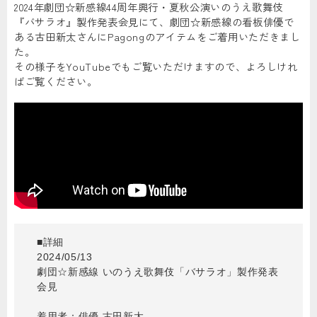
2024年劇団☆新感線44周年興行・夏秋公演いのうえ歌舞伎
『バサラオ』製作発表会見にて、劇団☆新感線の看板俳優で
ある古田新太さんにPagongのアイテムをご着用いただきまし
た。
その様子をYouTubeでもご覧いただけますので、よろしけれ
ばご覧ください。
■詳細
2024/05/13
劇団☆新感線 いのうえ歌舞伎「バサラオ」製作発表
会見
着用者：俳優 古田新太