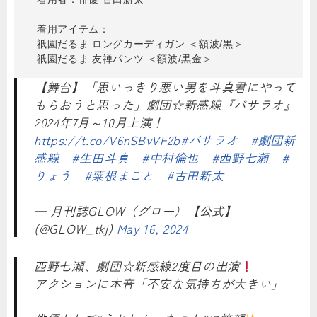
着用アイテム：
祇園だるま ロングカーディガン ＜額波/黒＞
祇園だるま 友禅パンツ ＜額波/黒金＞
【舞台】「思いっきり悪い男を斗真君にやって
もらおうと思った」劇団☆新感線『バサラオ』
2024年7月～10月上演！
https://t.co/V6nSBvVF2b
#バサラオ
#劇団新
感線
#生田斗真
#中村倫也
#西野七瀬
#
りょう
#粟根まこと
#古田新太
— 月刊誌GLOW（グロー）【公式】
(@GLOW_tkj)
May 16, 2024
西野七瀬、劇団☆新感線2度目の出演
アクションに本音「不安な気持ちが大きい」