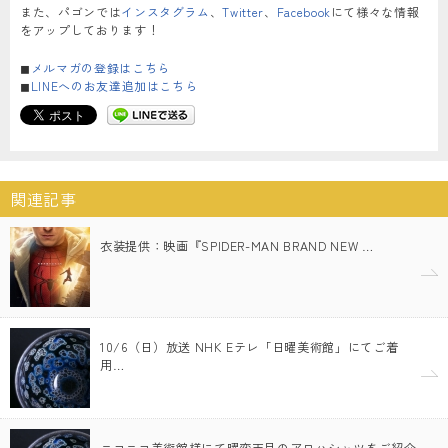
また、パゴンでは
インスタグラム
、
Twitter
、
Facebook
にて様々な情報
をアップしております！
◼︎
メルマガの登録はこちら
◼︎
LINEへのお友達追加はこちら
関連記事
衣装提供：映画『SPIDER-MAN BRAND NEW …
10/6（日）放送 NHK Eテレ「日曜美術館」にてご着
用…