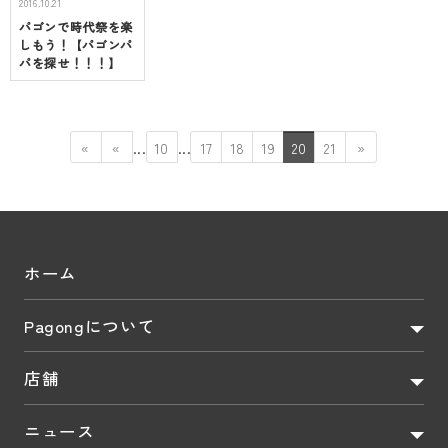
2016.10.21
パゴンで時代祭を楽
しもう！【パゴンパ
パを探せ！！！】
...
...
«
«
10
17
18
19
20
21
»
ホーム
Pagongについて
店舗
ニュース