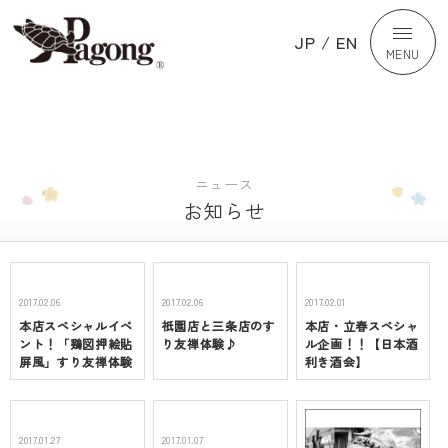
JP
/
EN
MENU
ニュース
お知らせ
2017.02.06
2017.02.06
2017.02.01
本店スペシャルイベ
祇園店と三条店のす
本店・立春スペシャ
ント！「鶏図押絵貼
り友禅体験♪
ル企画！！【日本酒
屏風」すり友禅体験
利き酒会】
2017.01.27
2017.01.07