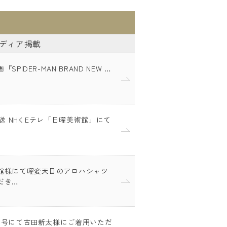
ディア掲載
SPIDER-MAN BRAND NEW …
放送 NHK Eテレ「日曜美術館」にて
館様にて曜変天目のアロハシャツ
だき…
月号にて古田新太様にご着用いただ