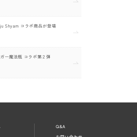
ajju Shyam コラボ商品が登場
タイガー魔法瓶 コラボ第２弾
ス
Q&A
お問い合わせ