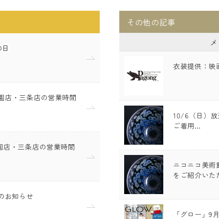
その他の記事
メ
の日
衣装提供：映画『
・祇園店・三条店の営業時間
10/6（日）
ご着用…
祇園店・三条店の営業時間
ニコニコ美術
をご紹介いた
のお知らせ
「グロー」9